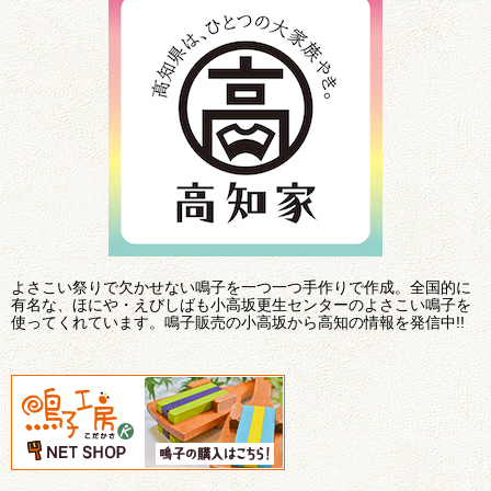
よさこい祭りで欠かせない鳴子を一つ一つ手作りで作成。全国的に
有名な、ほにや・えびしばも小高坂更生センターのよさこい鳴子を
使ってくれています。鳴子販売の小高坂から高知の情報を発信中!!