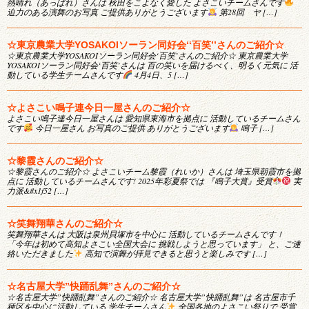
熱晴れ（あっぱれ）さんは 秋田をこよなく愛した よさこいチームさんです
迫力のある演舞のお写真 ご提供ありがとうございます
第28回 ヤ […]
☆東京農業大学YOSAKOIソーラン同好会‘‘百笑’’さんのご紹介☆
☆東京農業大学YOSAKOIソーラン同好会‘百笑’さんのご紹介☆ 東京農業大学
YOSAKOIソーラン同好会‘百笑’さんは 百の笑いを届けるべく、明るく元気に 活
動している学生チームさんです
4月4日、5 […]
☆よさこい鳴子連今日一屋さんのご紹介☆
よさこい鳴子連今日一屋さんは 愛知県東海市を拠点に 活動しているチームさん
です
今日一屋さん お写真のご提供 ありがとうございます
鳴子 […]
☆黎霞さんのご紹介☆
☆黎霞さんのご紹介☆ よさこいチーム黎霞（れいか）さんは 埼玉県朝霞市を拠
点に 活動しているチームさんです! 2025年彩夏祭では 『鳴子大賞』受賞
実
力派&#x1f52 […]
☆笑舞翔華さんのご紹介☆
笑舞翔華さんは 大阪は泉州貝塚市を中心に 活動しているチームさんです！
「今年は初めて高知よさこい全国大会に 挑戦しようと思っています」 と、ご連
絡いただきました
高知で演舞が拝見できると思うと楽しみです […]
☆名古屋大学”快踊乱舞”さんのご紹介☆
☆名古屋大学”快踊乱舞”さんのご紹介☆ 名古屋大学”快踊乱舞”は 名古屋市千
種区を中心に活動している 学生チームさん
全国各地のよさこい祭りで 受賞