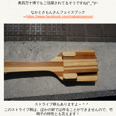
奥四万十博でもご活躍されてるそうですね(^_^)/~
なかとさもんさんフェイスブック
→
https://www.facebook.com/nakatosamon/
ストライプ柄もありますよ～＾＾
このストライプ柄は、ほかの材では作ることができませんので、竹
鳴子の特性とも言えます！