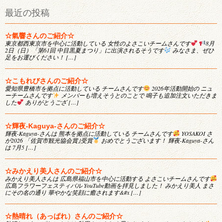
最近の投稿
☆氣響さんのご紹介☆
東京都西東京市を中心に活動している 女性のよさこいチームさんです
8月
2日（日）「第61回 中目黒夏まつり」に出演されるそうです
みなさま、ぜひ
足をお運びください！ […]
☆こもれびさんのご紹介☆
愛知県豊橋市を拠点に活動している チームさんです
2026年活動開始の ニュ
ーチームさんです
メンバーも増えそうとのことで 鳴子も追加注文いただきま
した
ありがとうござ […]
☆輝夜-Kaguya-さんのご紹介☆
輝夜-Kaguya-さんは 熊本を拠点に活動している チームさんです
YOSAKOI さ
が2026 「佐賀市観光協会賞｣受賞
おめでとうございます！ 輝夜-Kaguya-さん
は 7月5 […]
☆みかえり美人さんのご紹介☆
みかえり美人さんは 広島県福山市を中心に活動する よさこいチームさんです
広島フラワーフェスティバル YouTube動画を拝見しました！ みかえり美人 まさ
にその名の通り 華やかな笑顔に癒されます&#x […]
☆熱晴れ（あっぱれ）さんのご紹介☆