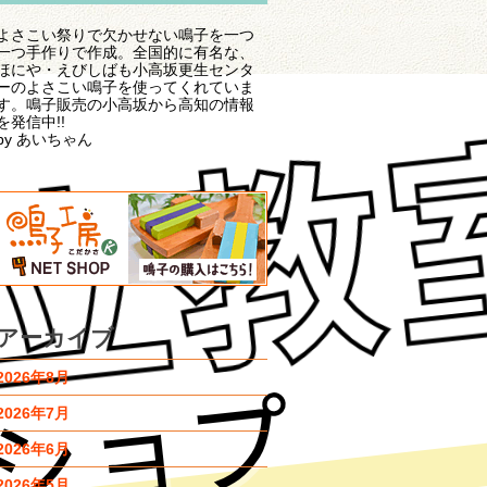
よさこい祭りで欠かせない鳴子を一つ
一つ手作りで作成。全国的に有名な、
ほにや・えびしばも小高坂更生センタ
ーのよさこい鳴子を使ってくれていま
す。鳴子販売の小高坂から高知の情報
を発信中!!
by あいちゃん
アーカイブ
2026年8月
2026年7月
2026年6月
2026年5月