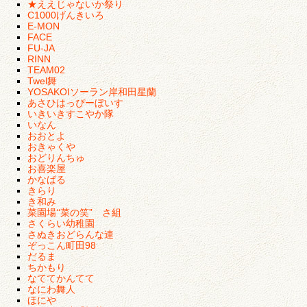
★ええじゃないか祭り
C1000げんきいろ
E-MON
FACE
FU-JA
RINN
TEAM02
Twel舞
YOSAKOIソーラン岸和田星蘭
あさひはっぴーぼいす
いきいきすこやか隊
いなん
おおとよ
おきゃくや
おどりんちゅ
お喜楽屋
かなばる
きらり
き和み
菜園場‘‘菜の笑” さ組
さくらい幼稚園
さぬきおどらんな連
ぞっこん町田98
だるま
ちかもり
なててかんてて
なにわ舞人
ほにや