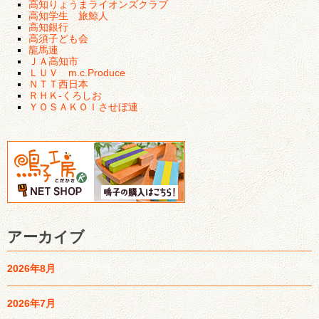
高知りょうまライオンズクラブ
高知学生 旅鯨人
高知銀行
高須子ども会
龍馬連
ＪＡ高知市
ＬＵＶ m.c.Produce
ＮＴＴ西日本
ＲＨＫ‐くろしお
ＹＯＳＡＫＯＩさせぼ連
アーカイブ
2026年8月
2026年7月