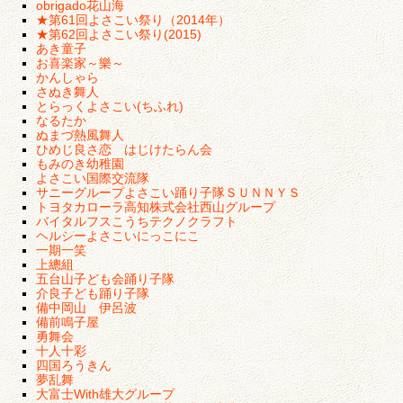
obrigado花山海
★第61回よさこい祭り（2014年）
★第62回よさこい祭り(2015)
あき童子
お喜楽家～樂～
かんしゃら
さぬき舞人
とらっくよさこい(ちふれ)
なるたか
ぬまづ熱風舞人
ひめじ良さ恋 はじけたらん会
もみのき幼稚園
よさこい国際交流隊
サニーグループよさこい踊り子隊ＳＵＮＮＹＳ
トヨタカローラ高知株式会社西山グループ
バイタルフスこうちテクノクラフト
ヘルシーよさこいにっこにこ
一期一笑
上總組
五台山子ども会踊り子隊
介良子ども踊り子隊
備中岡山 伊呂波
備前鳴子屋
勇舞会
十人十彩
四国ろうきん
夢乱舞
大富士With雄大グループ