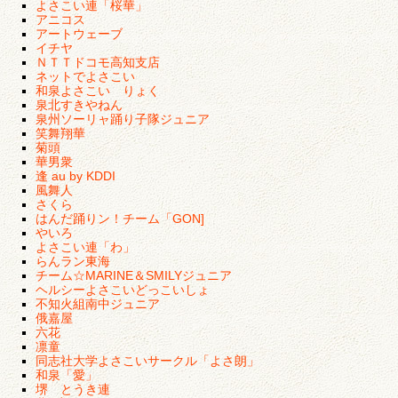
よさこい連「桜華」
アニコス
アートウェーブ
イチヤ
ＮＴＴドコモ高知支店
ネットでよさこい
和泉よさこい りょく
泉北すきやねん
泉州ソーリャ踊り子隊ジュニア
笑舞翔華
菊頭
華男衆
逢 au by KDDI
風舞人
さくら
はんだ踊りン！チーム「GON]
やいろ
よさこい連「わ」
らんラン東海
チーム☆MARINE＆SMILYジュニア
ヘルシーよさこいどっこいしょ
不知火組南中ジュニア
俄嘉屋
六花
凛童
同志社大学よさこいサークル「よさ朗」
和泉「愛」
堺 とうき連