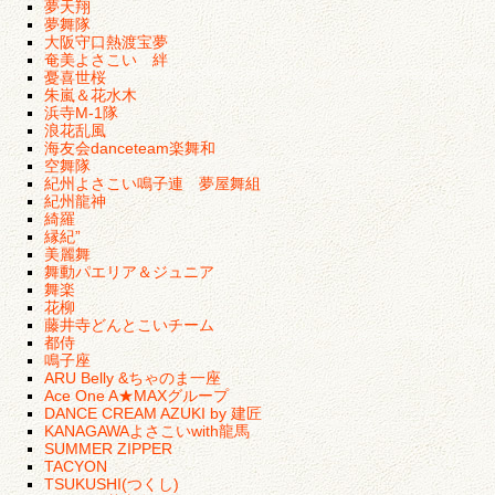
夢天翔
夢舞隊
大阪守口熱渡宝夢
奄美よさこい 絆
憂喜世桜
朱嵐＆花水木
浜寺M-1隊
浪花乱風
海友会danceteam楽舞和
空舞隊
紀州よさこい鳴子連 夢屋舞組
紀州龍神
綺羅
縁紀”
美麗舞
舞動パエリア＆ジュニア
舞楽
花柳
藤井寺どんとこいチーム
都侍
鳴子座
ARU Belly &ちゃのま一座
Ace One A★MAXグループ
DANCE CREAM AZUKI by 建匠
KANAGAWAよさこいwith龍馬
SUMMER ZIPPER
TACYON
TSUKUSHI(つくし)