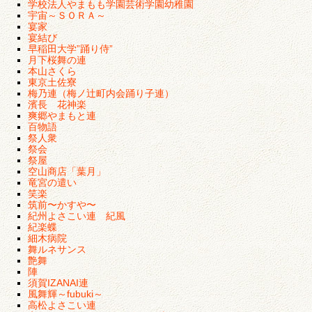
学校法人やまもも学園芸術学園幼稚園
宇宙～ＳＯＲＡ～
宴家
宴結び
早稲田大学”踊り侍”
月下桜舞の連
本山さくら
東京土佐寮
梅乃連（梅ノ辻町内会踊り子連）
濱長 花神楽
爽郷やまもと連
百物語
祭人衆
祭会
祭屋
空山商店「葉月」
竜宮の遣い
笑楽
筑前〜かすや〜
紀州よさこい連 紀風
紀楽蝶
細木病院
舞ルネサンス
艶舞
陣
須賀IZANAI連
風舞輝～fubuki～
高松よさこい連