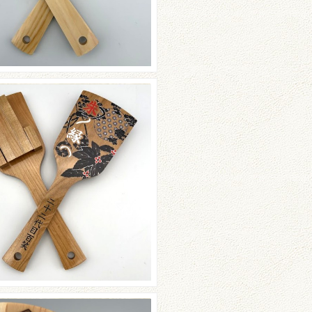
京農業大学YOSAKOIソ
ン同好会‘‘百笑’’さんのご
紹介☆