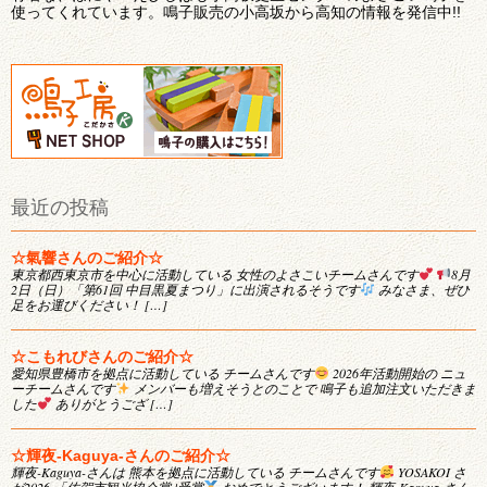
使ってくれています。鳴子販売の小高坂から高知の情報を発信中!!
最近の投稿
☆氣響さんのご紹介☆
東京都西東京市を中心に活動している 女性のよさこいチームさんです
8月
2日（日）「第61回 中目黒夏まつり」に出演されるそうです
みなさま、ぜひ
足をお運びください！ […]
☆こもれびさんのご紹介☆
愛知県豊橋市を拠点に活動している チームさんです
2026年活動開始の ニュ
ーチームさんです
メンバーも増えそうとのことで 鳴子も追加注文いただきま
した
ありがとうござ […]
☆輝夜-Kaguya-さんのご紹介☆
輝夜-Kaguya-さんは 熊本を拠点に活動している チームさんです
YOSAKOI さ