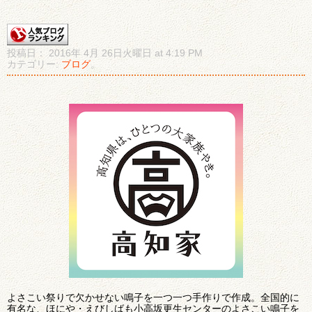
投稿日： 2016年 4月 26日火曜日 at 4:19 PM
カテゴリー:
ブログ
。
よさこい祭りで欠かせない鳴子を一つ一つ手作りで作成。全国的に
有名な、ほにや・えびしばも小高坂更生センターのよさこい鳴子を