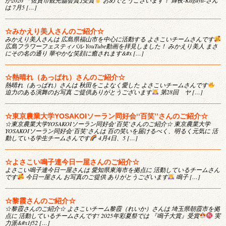
が2026 「佐賀市観光協会賞｣受賞
おめでとうございます！ 輝夜-Kaguya-さん
は 7月5 […]
☆みかえり美人さんのご紹介☆
みかえり美人さんは 広島県福山市を中心に活動する よさこいチームさんです
広島フラワーフェスティバル YouTube動画を拝見しました！ みかえり美人 まさ
にその名の通り 華やかな笑顔に癒されます&#x […]
☆熱晴れ（あっぱれ）さんのご紹介☆
熱晴れ（あっぱれ）さんは 秋田をこよなく愛した よさこいチームさんです
迫力のある演舞のお写真 ご提供ありがとうございます
第28回 ヤ […]
☆東京農業大学YOSAKOIソーラン同好会‘‘百笑’’さんのご紹介☆
☆東京農業大学YOSAKOIソーラン同好会‘百笑’さんのご紹介☆ 東京農業大学
YOSAKOIソーラン同好会‘百笑’さんは 百の笑いを届けるべく、明るく元気に 活
動している学生チームさんです
4月4日、5 […]
☆よさこい鳴子連今日一屋さんのご紹介☆
よさこい鳴子連今日一屋さんは 愛知県東海市を拠点に 活動しているチームさん
です
今日一屋さん お写真のご提供 ありがとうございます
鳴子 […]
☆黎霞さんのご紹介☆
☆黎霞さんのご紹介☆ よさこいチーム黎霞（れいか）さんは 埼玉県朝霞市を拠
点に 活動しているチームさんです! 2025年彩夏祭では 『鳴子大賞』受賞
実
力派&#x1f52 […]