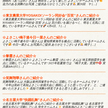
熱晴れ（あっぱれ）さんは 秋田をこよなく愛した よさこいチームさんです
迫力のある演舞のお写真 ご提供ありがとうございます
第28回 ヤ […]
☆東京農業大学YOSAKOIソーラン同好会‘‘百笑’’さんのご紹介☆
☆東京農業大学YOSAKOIソーラン同好会‘百笑’さんのご紹介☆ 東京農業大学
YOSAKOIソーラン同好会‘百笑’さんは 百の笑いを届けるべく、明るく元気に 活
動している学生チームさんです
4月4日、5 […]
☆よさこい鳴子連今日一屋さんのご紹介☆
よさこい鳴子連今日一屋さんは 愛知県東海市を拠点に 活動しているチームさん
です
今日一屋さん お写真のご提供 ありがとうございます
鳴子 […]
☆黎霞さんのご紹介☆
☆黎霞さんのご紹介☆ よさこいチーム黎霞（れいか）さんは 埼玉県朝霞市を拠
点に 活動しているチームさんです! 2025年彩夏祭では 『鳴子大賞』受賞
実
力派&#x1f52 […]
☆笑舞翔華さんのご紹介☆
笑舞翔華さんは 大阪は泉州貝塚市を中心に 活動しているチームさんです！
「今年は初めて高知よさこい全国大会に 挑戦しようと思っています」 と、ご連
絡いただきました
高知で演舞が拝見できると思うと楽しみです […]
☆名古屋大学”快踊乱舞”さんのご紹介☆
☆名古屋大学”快踊乱舞”さんのご紹介☆ 名古屋大学”快踊乱舞”は 名古屋市千
種区を中心に活動している 学生チームさん
全国各地のよさこい祭りで 受賞