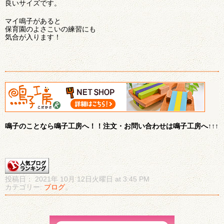
良いサイズです。
マイ鳴子があると
保育園のよさこいの練習にも
気合が入ります！
鳴子のことなら鳴子工房へ！！注文・お問い合わせは鳴子工房へ↑↑↑
投稿日： 2021年 10月 12日火曜日 at 3:45 PM
カテゴリー:
ブログ
。