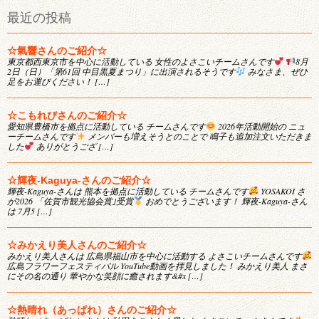
最近の投稿
☆氣響さんのご紹介☆
東京都西東京市を中心に活動している 女性のよさこいチームさんです
8月
2日（日）「第61回 中目黒夏まつり」に出演されるそうです
みなさま、ぜひ
足をお運びください！ […]
☆こもれびさんのご紹介☆
愛知県豊橋市を拠点に活動している チームさんです
2026年活動開始の ニュ
ーチームさんです
メンバーも増えそうとのことで 鳴子も追加注文いただきま
した
ありがとうござ […]
☆輝夜-Kaguya-さんのご紹介☆
輝夜-Kaguya-さんは 熊本を拠点に活動している チームさんです
YOSAKOI さ
が2026 「佐賀市観光協会賞｣受賞
おめでとうございます！ 輝夜-Kaguya-さん
は 7月5 […]
☆みかえり美人さんのご紹介☆
みかえり美人さんは 広島県福山市を中心に活動する よさこいチームさんです
広島フラワーフェスティバル YouTube動画を拝見しました！ みかえり美人 まさ
にその名の通り 華やかな笑顔に癒されます&#x […]
☆熱晴れ（あっぱれ）さんのご紹介☆