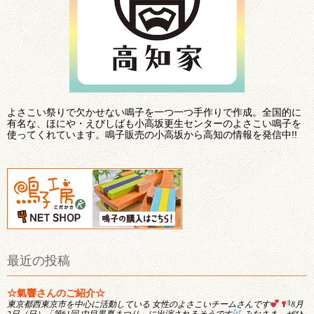
よさこい祭りで欠かせない鳴子を一つ一つ手作りで作成。全国的に
有名な、ほにや・えびしばも小高坂更生センターのよさこい鳴子を
使ってくれています。鳴子販売の小高坂から高知の情報を発信中!!
最近の投稿
☆氣響さんのご紹介☆
東京都西東京市を中心に活動している 女性のよさこいチームさんです
8月
2日（日）「第61回 中目黒夏まつり」に出演されるそうです
みなさま、ぜひ