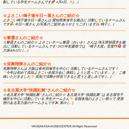
動している学生チームさんです
4月4日、5 […]
☆よさこい鳴子連今日一屋さんのご紹介☆
よさこい鳴子連今日一屋さんは 愛知県東海市を拠点に 活動しているチームさん
です
今日一屋さん お写真のご提供 ありがとうございます
鳴子 […]
☆黎霞さんのご紹介☆
☆黎霞さんのご紹介☆ よさこいチーム黎霞（れいか）さんは 埼玉県朝霞市を拠
点に 活動しているチームさんです! 2025年彩夏祭では 『鳴子大賞』受賞
実
力派&#x1f52 […]
☆笑舞翔華さんのご紹介☆
笑舞翔華さんは 大阪は泉州貝塚市を中心に 活動しているチームさんです！
「今年は初めて高知よさこい全国大会に 挑戦しようと思っています」 と、ご連
絡いただきました
高知で演舞が拝見できると思うと楽しみです […]
☆名古屋大学”快踊乱舞”さんのご紹介☆
☆名古屋大学”快踊乱舞”さんのご紹介☆ 名古屋大学”快踊乱舞”は 名古屋市千
種区を中心に活動している 学生チームさん
全国各地のよさこい祭りで 受賞
歴のある実力派のチームさんです
第28 […]
©KODAKASA KOSEICENTER.All Right Reserved.