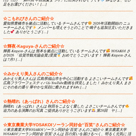
足をお運びください！ […]
☆こもれびさんのご紹介☆
愛知県豊橋市を拠点に活動している チームさんです
2026年活動開始の ニュ
ーチームさんです
メンバーも増えそうとのことで 鳴子も追加注文いただきま
した
ありがとうござ […]
☆輝夜-Kaguya-さんのご紹介☆
輝夜-Kaguya-さんは 熊本を拠点に活動している チームさんです
YOSAKOI さ
が2026 「佐賀市観光協会賞｣受賞
おめでとうございます！ 輝夜-Kaguya-さん
は 7月5 […]
☆みかえり美人さんのご紹介☆
みかえり美人さんは 広島県福山市を中心に活動する よさこいチームさんです
広島フラワーフェスティバル YouTube動画を拝見しました！ みかえり美人 まさ
にその名の通り 華やかな笑顔に癒されます&#x […]
☆熱晴れ（あっぱれ）さんのご紹介☆
熱晴れ（あっぱれ）さんは 秋田をこよなく愛した よさこいチームさんです
迫力のある演舞のお写真 ご提供ありがとうございます
第28回 ヤ […]
☆東京農業大学YOSAKOIソーラン同好会‘‘百笑’’さんのご紹介☆
☆東京農業大学YOSAKOIソーラン同好会‘百笑’さんのご紹介☆ 東京農業大学
YOSAKOIソーラン同好会‘百笑’さんは 百の笑いを届けるべく、明るく元気に 活