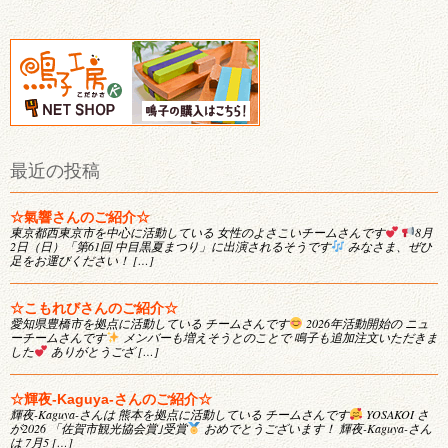
最近の投稿
☆氣響さんのご紹介☆
東京都西東京市を中心に活動している 女性のよさこいチームさんです
8月
2日（日）「第61回 中目黒夏まつり」に出演されるそうです
みなさま、ぜひ
足をお運びください！ […]
☆こもれびさんのご紹介☆
愛知県豊橋市を拠点に活動している チームさんです
2026年活動開始の ニュ
ーチームさんです
メンバーも増えそうとのことで 鳴子も追加注文いただきま
した
ありがとうござ […]
☆輝夜-Kaguya-さんのご紹介☆
輝夜-Kaguya-さんは 熊本を拠点に活動している チームさんです
YOSAKOI さ
が2026 「佐賀市観光協会賞｣受賞
おめでとうございます！ 輝夜-Kaguya-さん
は 7月5 […]