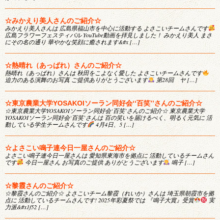
☆みかえり美人さんのご紹介☆
みかえり美人さんは 広島県福山市を中心に活動する よさこいチームさんです
広島フラワーフェスティバル YouTube動画を拝見しました！ みかえり美人 まさ
にその名の通り 華やかな笑顔に癒されます&#x […]
☆熱晴れ（あっぱれ）さんのご紹介☆
熱晴れ（あっぱれ）さんは 秋田をこよなく愛した よさこいチームさんです
迫力のある演舞のお写真 ご提供ありがとうございます
第28回 ヤ […]
☆東京農業大学YOSAKOIソーラン同好会‘‘百笑’’さんのご紹介☆
☆東京農業大学YOSAKOIソーラン同好会‘百笑’さんのご紹介☆ 東京農業大学
YOSAKOIソーラン同好会‘百笑’さんは 百の笑いを届けるべく、明るく元気に 活
動している学生チームさんです
4月4日、5 […]
☆よさこい鳴子連今日一屋さんのご紹介☆
よさこい鳴子連今日一屋さんは 愛知県東海市を拠点に 活動しているチームさん
です
今日一屋さん お写真のご提供 ありがとうございます
鳴子 […]
☆黎霞さんのご紹介☆
☆黎霞さんのご紹介☆ よさこいチーム黎霞（れいか）さんは 埼玉県朝霞市を拠
点に 活動しているチームさんです! 2025年彩夏祭では 『鳴子大賞』受賞
実
力派&#x1f52 […]