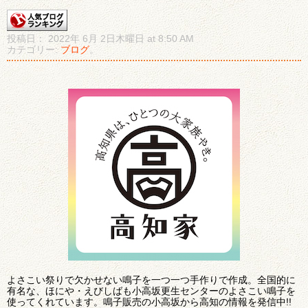
投稿日： 2022年 6月 2日木曜日 at 8:50 AM
カテゴリー:
ブログ
。
よさこい祭りで欠かせない鳴子を一つ一つ手作りで作成。全国的に
有名な、ほにや・えびしばも小高坂更生センターのよさこい鳴子を
使ってくれています。鳴子販売の小高坂から高知の情報を発信中!!