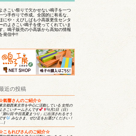
よさこい祭りで欠かせない鳴子を一つ
一つ手作りで作成。全国的に有名な、
ほにや・えびしばも小高坂更生センタ
ーのよさこい鳴子を使ってくれていま
す。鳴子販売の小高坂から高知の情報
を発信中!!
最近の投稿
☆氣響さんのご紹介☆
東京都西東京市を中心に活動している 女性の
よさこいチームさんです
8月2日（日）
「第61回 中目黒夏まつり」に出演されるそう
です
みなさま、ぜひ足をお運びください！
[…]
☆こもれびさんのご紹介☆