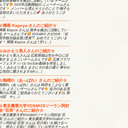
愛知県豊橋市を拠点に活動している チームさ
んです
2026年活動開始の ニューチームさん
です
メンバーも増えそうとのことで 鳴子も
追加注文いただきました
ありがとうござ
[…]
☆輝夜-Kaguya-さんのご紹介☆
輝夜-Kaguya-さんは 熊本を拠点に活動してい
る チームさんです
YOSAKOI さが2026 「佐
賀市観光協会賞｣受賞
おめでとうございま
す！ 輝夜-Kaguya-さんは 7月5 […]
☆みかえり美人さんのご紹介☆
みかえり美人さんは 広島県福山市を中心に活
動する よさこいチームさんです
広島フラワ
ーフェスティバル YouTube動画を拝見しまし
た！ みかえり美人 まさにその名の通り 華やか
な笑顔に癒されます&#x […]
☆熱晴れ（あっぱれ）さんのご紹介☆
熱晴れ（あっぱれ）さんは 秋田をこよなく愛
した よさこいチームさんです
迫力のある演
舞のお写真 ご提供ありがとうございます
第
28回 ヤ […]
☆東京農業大学YOSAKOIソーラン同好
会‘‘百笑’’さんのご紹介☆
☆東京農業大学YOSAKOIソーラン同好会‘百
笑’さんのご紹介☆ 東京農業大学YOSAKOIソー
ラン同好会‘百笑’さんは 百の笑いを届けるべ
く、明るく元気に 活動している学生チームさ