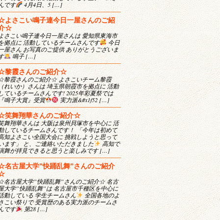
んです
4月4日、5 […]
☆よさこい鳴子連今日一屋さんのご紹
介☆
よさこい鳴子連今日一屋さんは 愛知県東海市
を拠点に 活動しているチームさんです
今日
一屋さん お写真のご提供 ありがとうございま
す
鳴子 […]
☆黎霞さんのご紹介☆
☆黎霞さんのご紹介☆ よさこいチーム黎霞
（れいか）さんは 埼玉県朝霞市を拠点に 活動
しているチームさんです! 2025年彩夏祭では
『鳴子大賞』受賞
実力派&#x1f52 […]
☆笑舞翔華さんのご紹介☆
笑舞翔華さんは 大阪は泉州貝塚市を中心に 活
動しているチームさんです！ 「今年は初めて
高知よさこい全国大会に 挑戦しようと思って
います」 と、ご連絡いただきました
高知で
演舞が拝見できると思うと楽しみです […]
☆名古屋大学”快踊乱舞”さんのご紹介
☆
☆名古屋大学”快踊乱舞”さんのご紹介☆ 名古
屋大学”快踊乱舞”は 名古屋市千種区を中心に
活動している 学生チームさん
全国各地のよ
さこい祭りで 受賞歴のある実力派のチームさ
んです
第28 […]