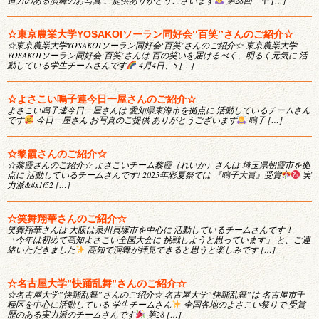
迫力のある演舞のお写真 ご提供ありがとうございます
第28回 ヤ […]
☆東京農業大学YOSAKOIソーラン同好会‘‘百笑’’さんのご紹介☆
☆東京農業大学YOSAKOIソーラン同好会‘百笑’さんのご紹介☆ 東京農業大学
YOSAKOIソーラン同好会‘百笑’さんは 百の笑いを届けるべく、明るく元気に 活
動している学生チームさんです
4月4日、5 […]
☆よさこい鳴子連今日一屋さんのご紹介☆
よさこい鳴子連今日一屋さんは 愛知県東海市を拠点に 活動しているチームさん
です
今日一屋さん お写真のご提供 ありがとうございます
鳴子 […]
☆黎霞さんのご紹介☆
☆黎霞さんのご紹介☆ よさこいチーム黎霞（れいか）さんは 埼玉県朝霞市を拠
点に 活動しているチームさんです! 2025年彩夏祭では 『鳴子大賞』受賞
実
力派&#x1f52 […]
☆笑舞翔華さんのご紹介☆
笑舞翔華さんは 大阪は泉州貝塚市を中心に 活動しているチームさんです！
「今年は初めて高知よさこい全国大会に 挑戦しようと思っています」 と、ご連
絡いただきました
高知で演舞が拝見できると思うと楽しみです […]
☆名古屋大学”快踊乱舞”さんのご紹介☆
☆名古屋大学”快踊乱舞”さんのご紹介☆ 名古屋大学”快踊乱舞”は 名古屋市千
種区を中心に活動している 学生チームさん
全国各地のよさこい祭りで 受賞
歴のある実力派のチームさんです
第28 […]