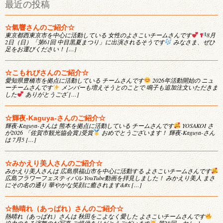
最近の投稿
☆氣響さんのご紹介☆
東京都西東京市を中心に活動している 女性のよさこいチームさんです
8月
2日（日）「第61回 中目黒夏まつり」に出演されるそうです
みなさま、ぜひ
足をお運びください！ […]
☆こもれびさんのご紹介☆
愛知県豊橋市を拠点に活動している チームさんです
2026年活動開始の ニュ
ーチームさんです
メンバーも増えそうとのことで 鳴子も追加注文いただきま
した
ありがとうござ […]
☆輝夜-Kaguya-さんのご紹介☆
輝夜-Kaguya-さんは 熊本を拠点に活動している チームさんです
YOSAKOI さ
が2026 「佐賀市観光協会賞｣受賞
おめでとうございます！ 輝夜-Kaguya-さん
は 7月5 […]
☆みかえり美人さんのご紹介☆
みかえり美人さんは 広島県福山市を中心に活動する よさこいチームさんです
広島フラワーフェスティバル YouTube動画を拝見しました！ みかえり美人 まさ
にその名の通り 華やかな笑顔に癒されます&#x […]
☆熱晴れ（あっぱれ）さんのご紹介☆
熱晴れ（あっぱれ）さんは 秋田をこよなく愛した よさこいチームさんです