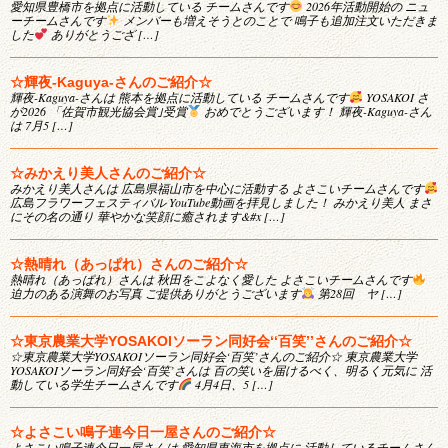
愛知県豊橋市を拠点に活動している チームさんです
2026年活動開始の ニュ
ーチームさんです
メンバーも増えそうとのことで 鳴子も追加注文いただきま
した
ありがとうござ […]
☆輝夜-Kaguya-さんのご紹介☆
輝夜-Kaguya-さんは 熊本を拠点に活動している チームさんです
YOSAKOI さ
が2026 「佐賀市観光協会賞｣受賞
おめでとうございます！ 輝夜-Kaguya-さん
は 7月5 […]
☆みかえり美人さんのご紹介☆
みかえり美人さんは 広島県福山市を中心に活動する よさこいチームさんです
広島フラワーフェスティバル YouTube動画を拝見しました！ みかえり美人 まさ
にその名の通り 華やかな笑顔に癒されます&#x […]
☆熱晴れ（あっぱれ）さんのご紹介☆
熱晴れ（あっぱれ）さんは 秋田をこよなく愛した よさこいチームさんです
迫力のある演舞のお写真 ご提供ありがとうございます
第28回 ヤ […]
☆東京農業大学YOSAKOIソーラン同好会‘‘百笑’’さんのご紹介☆
☆東京農業大学YOSAKOIソーラン同好会‘百笑’さんのご紹介☆ 東京農業大学
YOSAKOIソーラン同好会‘百笑’さんは 百の笑いを届けるべく、明るく元気に 活
動している学生チームさんです
4月4日、5 […]
☆よさこい鳴子連今日一屋さんのご紹介☆
よさこい鳴子連今日一屋さんは 愛知県東海市を拠点に 活動しているチームさん