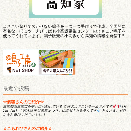
よさこい祭りで欠かせない鳴子を一つ一つ手作りで作成。全国的に
有名な、ほにや・えびしばも小高坂更生センターのよさこい鳴子を
使ってくれています。鳴子販売の小高坂から高知の情報を発信中!!
最近の投稿
☆氣響さんのご紹介☆
東京都西東京市を中心に活動している 女性のよさこいチームさんです
8月
2日（日）「第61回 中目黒夏まつり」に出演されるそうです
みなさま、ぜひ
足をお運びください！ […]
☆こもれびさんのご紹介☆