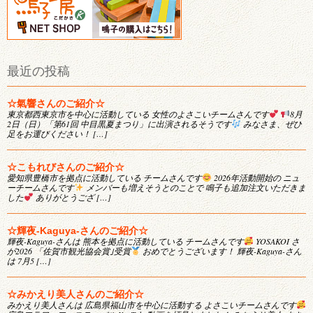
最近の投稿
☆氣響さんのご紹介☆
東京都西東京市を中心に活動している 女性のよさこいチームさんです
8月
2日（日）「第61回 中目黒夏まつり」に出演されるそうです
みなさま、ぜひ
足をお運びください！ […]
☆こもれびさんのご紹介☆
愛知県豊橋市を拠点に活動している チームさんです
2026年活動開始の ニュ
ーチームさんです
メンバーも増えそうとのことで 鳴子も追加注文いただきま
した
ありがとうござ […]
☆輝夜-Kaguya-さんのご紹介☆
輝夜-Kaguya-さんは 熊本を拠点に活動している チームさんです
YOSAKOI さ
が2026 「佐賀市観光協会賞｣受賞
おめでとうございます！ 輝夜-Kaguya-さん
は 7月5 […]
☆みかえり美人さんのご紹介☆
みかえり美人さんは 広島県福山市を中心に活動する よさこいチームさんです