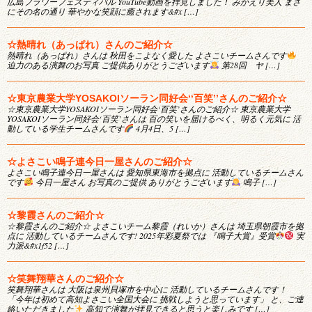
広島フラワーフェスティバル YouTube動画を拝見しました！ みかえり美人 まさ
にその名の通り 華やかな笑顔に癒されます&#x […]
☆熱晴れ（あっぱれ）さんのご紹介☆
熱晴れ（あっぱれ）さんは 秋田をこよなく愛した よさこいチームさんです
迫力のある演舞のお写真 ご提供ありがとうございます
第28回 ヤ […]
☆東京農業大学YOSAKOIソーラン同好会‘‘百笑’’さんのご紹介☆
☆東京農業大学YOSAKOIソーラン同好会‘百笑’さんのご紹介☆ 東京農業大学
YOSAKOIソーラン同好会‘百笑’さんは 百の笑いを届けるべく、明るく元気に 活
動している学生チームさんです
4月4日、5 […]
☆よさこい鳴子連今日一屋さんのご紹介☆
よさこい鳴子連今日一屋さんは 愛知県東海市を拠点に 活動しているチームさん
です
今日一屋さん お写真のご提供 ありがとうございます
鳴子 […]
☆黎霞さんのご紹介☆
☆黎霞さんのご紹介☆ よさこいチーム黎霞（れいか）さんは 埼玉県朝霞市を拠
点に 活動しているチームさんです! 2025年彩夏祭では 『鳴子大賞』受賞
実
力派&#x1f52 […]
☆笑舞翔華さんのご紹介☆
笑舞翔華さんは 大阪は泉州貝塚市を中心に 活動しているチームさんです！
「今年は初めて高知よさこい全国大会に 挑戦しようと思っています」 と、ご連
絡いただきました
高知で演舞が拝見できると思うと楽しみです […]