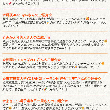
した
ありがとうござ […]
☆輝夜-Kaguya-さんのご紹介☆
輝夜-Kaguya-さんは 熊本を拠点に活動している チームさんです
YOSAKOI さ
が2026 「佐賀市観光協会賞｣受賞
おめでとうございます！ 輝夜-Kaguya-さん
は 7月5 […]
☆みかえり美人さんのご紹介☆
みかえり美人さんは 広島県福山市を中心に活動する よさこいチームさんです
広島フラワーフェスティバル YouTube動画を拝見しました！ みかえり美人 まさ
にその名の通り 華やかな笑顔に癒されます&#x […]
☆熱晴れ（あっぱれ）さんのご紹介☆
熱晴れ（あっぱれ）さんは 秋田をこよなく愛した よさこいチームさんです
迫力のある演舞のお写真 ご提供ありがとうございます
第28回 ヤ […]
☆東京農業大学YOSAKOIソーラン同好会‘‘百笑’’さんのご紹介☆
☆東京農業大学YOSAKOIソーラン同好会‘百笑’さんのご紹介☆ 東京農業大学
YOSAKOIソーラン同好会‘百笑’さんは 百の笑いを届けるべく、明るく元気に 活
動している学生チームさんです
4月4日、5 […]
☆よさこい鳴子連今日一屋さんのご紹介☆
よさこい鳴子連今日一屋さんは 愛知県東海市を拠点に 活動しているチームさん
です
今日一屋さん お写真のご提供 ありがとうございます
鳴子 […]