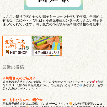
よさこい祭りで欠かせない鳴子を一つ一つ手作りで作成。全国的に
有名な、ほにや・えびしばも小高坂更生センターのよさこい鳴子を
使ってくれています。鳴子販売の小高坂から高知の情報を発信中!!
最近の投稿
☆氣響さんのご紹介☆
東京都西東京市を中心に活動している 女性のよさこいチームさんです
8月
2日（日）「第61回 中目黒夏まつり」に出演されるそうです
みなさま、ぜひ
足をお運びください！ […]
☆こもれびさんのご紹介☆
愛知県豊橋市を拠点に活動している チームさんです
2026年活動開始の ニュ
ーチームさんです
メンバーも増えそうとのことで 鳴子も追加注文いただきま