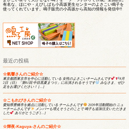
有名な、ほにや・えびしばも小高坂更生センターのよさこい鳴子を
使ってくれています。鳴子販売の小高坂から高知の情報を発信中!!
最近の投稿
☆氣響さんのご紹介☆
東京都西東京市を中心に活動している 女性のよさこいチームさんです
8月
2日（日）「第61回 中目黒夏まつり」に出演されるそうです
みなさま、ぜひ
足をお運びください！ […]
☆こもれびさんのご紹介☆
愛知県豊橋市を拠点に活動している チームさんです
2026年活動開始の ニュ
ーチームさんです
メンバーも増えそうとのことで 鳴子も追加注文いただきま
した
ありがとうござ […]
☆輝夜-Kaguya-さんのご紹介☆