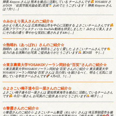
輝夜-Kaguya-さんは 熊本を拠点に活動している チームさんです
YOSAKOI さ
が2026 「佐賀市観光協会賞｣受賞
おめでとうございます！ 輝夜-Kaguya-さん
は 7月5 […]
☆みかえり美人さんのご紹介☆
みかえり美人さんは 広島県福山市を中心に活動する よさこいチームさんです
広島フラワーフェスティバル YouTube動画を拝見しました！ みかえり美人 まさ
にその名の通り 華やかな笑顔に癒されます&#x […]
☆熱晴れ（あっぱれ）さんのご紹介☆
熱晴れ（あっぱれ）さんは 秋田をこよなく愛した よさこいチームさんです
迫力のある演舞のお写真 ご提供ありがとうございます
第28回 ヤ […]
☆東京農業大学YOSAKOIソーラン同好会‘‘百笑’’さんのご紹介☆
☆東京農業大学YOSAKOIソーラン同好会‘百笑’さんのご紹介☆ 東京農業大学
YOSAKOIソーラン同好会‘百笑’さんは 百の笑いを届けるべく、明るく元気に 活
動している学生チームさんです
4月4日、5 […]
☆よさこい鳴子連今日一屋さんのご紹介☆
よさこい鳴子連今日一屋さんは 愛知県東海市を拠点に 活動しているチームさん
です
今日一屋さん お写真のご提供 ありがとうございます
鳴子 […]
☆黎霞さんのご紹介☆
☆黎霞さんのご紹介☆ よさこいチーム黎霞（れいか）さんは 埼玉県朝霞市を拠
点に 活動しているチームさんです! 2025年彩夏祭では 『鳴子大賞』受賞
実