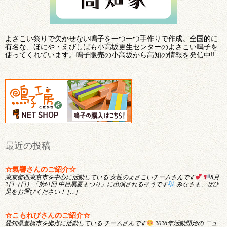
よさこい祭りで欠かせない鳴子を一つ一つ手作りで作成。全国的に
有名な、ほにや・えびしばも小高坂更生センターのよさこい鳴子を
使ってくれています。鳴子販売の小高坂から高知の情報を発信中!!
最近の投稿
☆氣響さんのご紹介☆
東京都西東京市を中心に活動している 女性のよさこいチームさんです
8月
2日（日）「第61回 中目黒夏まつり」に出演されるそうです
みなさま、ぜひ
足をお運びください！ […]
☆こもれびさんのご紹介☆
愛知県豊橋市を拠点に活動している チームさんです
2026年活動開始の ニュ