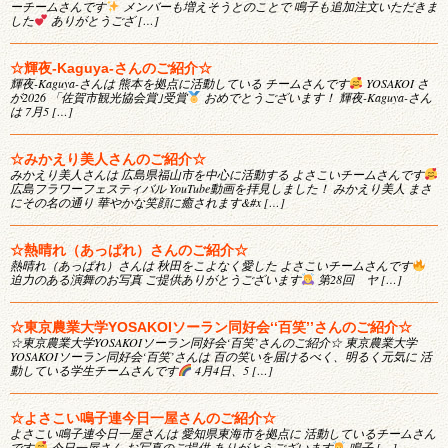
ーチームさんです
メンバーも増えそうとのことで 鳴子も追加注文いただきま
した
ありがとうござ […]
☆輝夜-Kaguya-さんのご紹介☆
輝夜-Kaguya-さんは 熊本を拠点に活動している チームさんです
YOSAKOI さ
が2026 「佐賀市観光協会賞｣受賞
おめでとうございます！ 輝夜-Kaguya-さん
は 7月5 […]
☆みかえり美人さんのご紹介☆
みかえり美人さんは 広島県福山市を中心に活動する よさこいチームさんです
広島フラワーフェスティバル YouTube動画を拝見しました！ みかえり美人 まさ
にその名の通り 華やかな笑顔に癒されます&#x […]
☆熱晴れ（あっぱれ）さんのご紹介☆
熱晴れ（あっぱれ）さんは 秋田をこよなく愛した よさこいチームさんです
迫力のある演舞のお写真 ご提供ありがとうございます
第28回 ヤ […]
☆東京農業大学YOSAKOIソーラン同好会‘‘百笑’’さんのご紹介☆
☆東京農業大学YOSAKOIソーラン同好会‘百笑’さんのご紹介☆ 東京農業大学
YOSAKOIソーラン同好会‘百笑’さんは 百の笑いを届けるべく、明るく元気に 活
動している学生チームさんです
4月4日、5 […]
☆よさこい鳴子連今日一屋さんのご紹介☆
よさこい鳴子連今日一屋さんは 愛知県東海市を拠点に 活動しているチームさん
です
今日一屋さん お写真のご提供 ありがとうございます
鳴子 […]