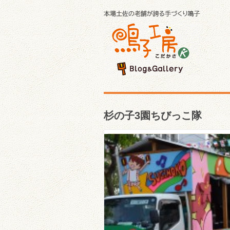
杉の子3園ちびっこ隊
第26回よさこい祭り「杉
3園ちびっこ隊」「安芸 
陣」