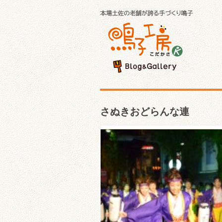
さぬきおどらんな連
さぬきおどらんな連「第5
よさこい祭り」（2012年