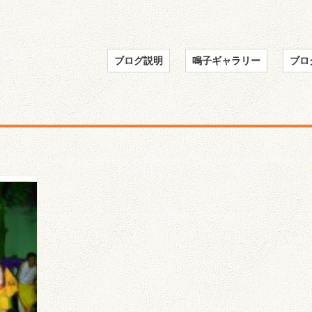
ブログ説明
鳴子ギャラリー
ブロ
9回
）