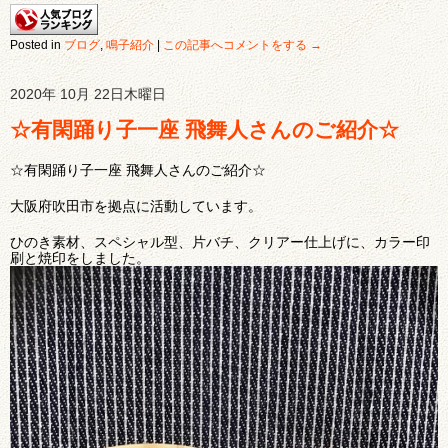
Posted in
ブログ
,
鳴子紹介
|
この記事へコメントをする →
2020年 10月 22日木曜日
☆有閑踊り子一座 飛舞人さんのご紹介☆
☆有閑踊り子一座 飛舞人さんのご紹介☆
大阪府吹田市を拠点に活動しています。
ひのき素材、スペシャル型、片バチ、クリアー仕上げに、カラー印
刷と焼印をしました。