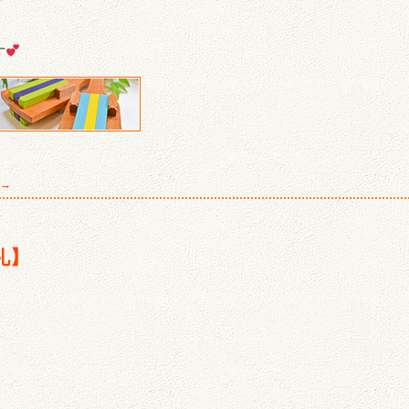
す
 →
礼】