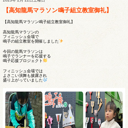
2025年 2月 22日土曜日
【高知龍馬マラソン鳴子組立教室御礼】
【高知龍馬マラソン鳴子組立教室御礼】
高知龍馬マラソンの
フィニッシュ会場で
鳴子の組立教室を開催しました
今回の龍馬マラソンは
鳴子でランナーを応援する
鳴子応援プロジェクト
フィニッシュ会場では
よさこい演舞も披露され
盛り上がっていました