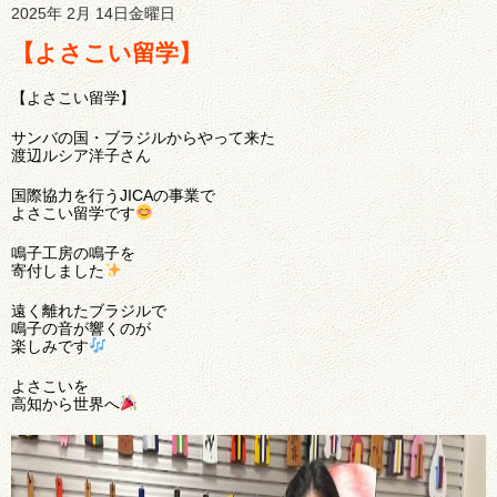
2025年 2月 14日金曜日
【よさこい留学】
【よさこい留学】
サンバの国・ブラジルからやって来た
渡辺ルシア洋子さん
国際協力を行うJICAの事業で
よさこい留学です
鳴子工房の鳴子を
寄付しました
遠く離れたブラジルで
鳴子の音が響くのが
楽しみです
よさこいを
高知から世界へ