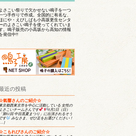
よさこい祭りで欠かせない鳴子を一つ
一つ手作りで作成。全国的に有名な、
ほにや・えびしばも小高坂更生センタ
ーのよさこい鳴子を使ってくれていま
す。鳴子販売の小高坂から高知の情報
を発信中!!
最近の投稿
☆氣響さんのご紹介☆
東京都西東京市を中心に活動している 女性の
よさこいチームさんです
8月2日（日）
「第61回 中目黒夏まつり」に出演されるそう
です
みなさま、ぜひ足をお運びください！
[…]
☆こもれびさんのご紹介☆