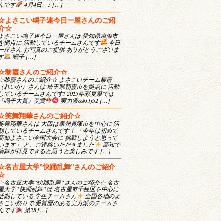
んです
4月4日、5 […]
☆よさこい鳴子連今日一屋さんのご紹
介☆
よさこい鳴子連今日一屋さんは 愛知県東海市
を拠点に 活動しているチームさんです
今日
一屋さん お写真のご提供 ありがとうございま
す
鳴子 […]
☆黎霞さんのご紹介☆
☆黎霞さんのご紹介☆ よさこいチーム黎霞
（れいか）さんは 埼玉県朝霞市を拠点に 活動
しているチームさんです! 2025年彩夏祭では
『鳴子大賞』受賞
実力派&#x1f52 […]
☆笑舞翔華さんのご紹介☆
笑舞翔華さんは 大阪は泉州貝塚市を中心に 活
動しているチームさんです！ 「今年は初めて
高知よさこい全国大会に 挑戦しようと思って
います」 と、ご連絡いただきました
高知で
演舞が拝見できると思うと楽しみです […]
☆名古屋大学”快踊乱舞”さんのご紹介
☆
☆名古屋大学”快踊乱舞”さんのご紹介☆ 名古
屋大学”快踊乱舞”は 名古屋市千種区を中心に
活動している 学生チームさん
全国各地のよ
さこい祭りで 受賞歴のある実力派のチームさ
んです
第28 […]