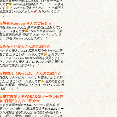
愛知県豊橋市を拠点に活動している チームさ
んです
2026年活動開始の ニューチームさん
です
メンバーも増えそうとのことで 鳴子も
追加注文いただきました
ありがとうござ
[…]
☆輝夜-Kaguya-さんのご紹介☆
輝夜-Kaguya-さんは 熊本を拠点に活動してい
る チームさんです
YOSAKOI さが2026 「佐
賀市観光協会賞｣受賞
おめでとうございま
す！ 輝夜-Kaguya-さんは 7月5 […]
☆みかえり美人さんのご紹介☆
みかえり美人さんは 広島県福山市を中心に活
動する よさこいチームさんです
広島フラワ
ーフェスティバル YouTube動画を拝見しまし
た！ みかえり美人 まさにその名の通り 華やか
な笑顔に癒されます&#x […]
☆熱晴れ（あっぱれ）さんのご紹介☆
熱晴れ（あっぱれ）さんは 秋田をこよなく愛
した よさこいチームさんです
迫力のある演
舞のお写真 ご提供ありがとうございます
第
28回 ヤ […]
☆東京農業大学YOSAKOIソーラン同好
会‘‘百笑’’さんのご紹介☆
☆東京農業大学YOSAKOIソーラン同好会‘百
笑’さんのご紹介☆ 東京農業大学YOSAKOIソー
ラン同好会‘百笑’さんは 百の笑いを届けるべ
く、明るく元気に 活動している学生チームさ