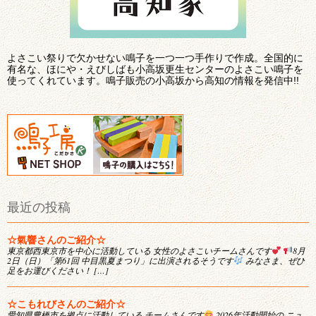
よさこい祭りで欠かせない鳴子を一つ一つ手作りで作成。全国的に
有名な、ほにや・えびしばも小高坂更生センターのよさこい鳴子を
使ってくれています。鳴子販売の小高坂から高知の情報を発信中!!
最近の投稿
☆氣響さんのご紹介☆
東京都西東京市を中心に活動している 女性のよさこいチームさんです
8月
2日（日）「第61回 中目黒夏まつり」に出演されるそうです
みなさま、ぜひ
足をお運びください！ […]
☆こもれびさんのご紹介☆
愛知県豊橋市を拠点に活動している チームさんです
2026年活動開始の ニュ