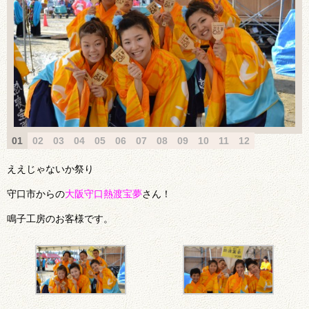
01
02
03
04
05
06
07
08
09
10
11
12
ええじゃないか祭り
守口市からの
大阪守口熱渡宝夢
さん！
鳴子工房のお客様です。