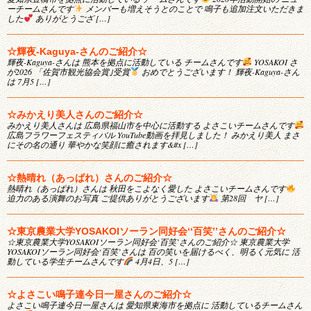
ーチームさんです
メンバーも増えそうとのことで 鳴子も追加注文いただきま
した
ありがとうござ […]
☆輝夜-Kaguya-さんのご紹介☆
輝夜-Kaguya-さんは 熊本を拠点に活動している チームさんです
YOSAKOI さ
が2026 「佐賀市観光協会賞｣受賞
おめでとうございます！ 輝夜-Kaguya-さん
は 7月5 […]
☆みかえり美人さんのご紹介☆
みかえり美人さんは 広島県福山市を中心に活動する よさこいチームさんです
広島フラワーフェスティバル YouTube動画を拝見しました！ みかえり美人 まさ
にその名の通り 華やかな笑顔に癒されます&#x […]
☆熱晴れ（あっぱれ）さんのご紹介☆
熱晴れ（あっぱれ）さんは 秋田をこよなく愛した よさこいチームさんです
迫力のある演舞のお写真 ご提供ありがとうございます
第28回 ヤ […]
☆東京農業大学YOSAKOIソーラン同好会‘‘百笑’’さんのご紹介☆
☆東京農業大学YOSAKOIソーラン同好会‘百笑’さんのご紹介☆ 東京農業大学
YOSAKOIソーラン同好会‘百笑’さんは 百の笑いを届けるべく、明るく元気に 活
動している学生チームさんです
4月4日、5 […]
☆よさこい鳴子連今日一屋さんのご紹介☆
よさこい鳴子連今日一屋さんは 愛知県東海市を拠点に 活動しているチームさん