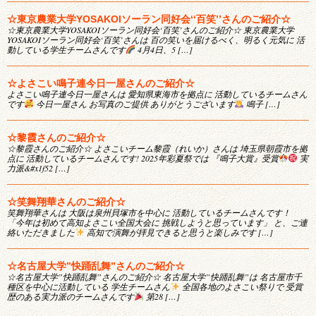
☆東京農業大学YOSAKOIソーラン同好会‘‘百笑’’さんのご紹介☆
☆東京農業大学YOSAKOIソーラン同好会‘百笑’さんのご紹介☆ 東京農業大学
YOSAKOIソーラン同好会‘百笑’さんは 百の笑いを届けるべく、明るく元気に 活
動している学生チームさんです
4月4日、5 […]
☆よさこい鳴子連今日一屋さんのご紹介☆
よさこい鳴子連今日一屋さんは 愛知県東海市を拠点に 活動しているチームさん
です
今日一屋さん お写真のご提供 ありがとうございます
鳴子 […]
☆黎霞さんのご紹介☆
☆黎霞さんのご紹介☆ よさこいチーム黎霞（れいか）さんは 埼玉県朝霞市を拠
点に 活動しているチームさんです! 2025年彩夏祭では 『鳴子大賞』受賞
実
力派&#x1f52 […]
☆笑舞翔華さんのご紹介☆
笑舞翔華さんは 大阪は泉州貝塚市を中心に 活動しているチームさんです！
「今年は初めて高知よさこい全国大会に 挑戦しようと思っています」 と、ご連
絡いただきました
高知で演舞が拝見できると思うと楽しみです […]
☆名古屋大学”快踊乱舞”さんのご紹介☆
☆名古屋大学”快踊乱舞”さんのご紹介☆ 名古屋大学”快踊乱舞”は 名古屋市千
種区を中心に活動している 学生チームさん
全国各地のよさこい祭りで 受賞
歴のある実力派のチームさんです
第28 […]