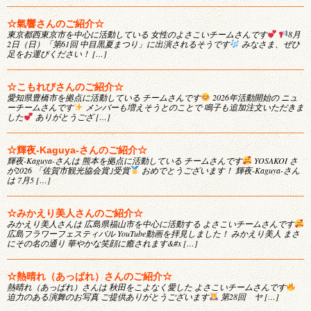
☆氣響さんのご紹介☆
東京都西東京市を中心に活動している 女性のよさこいチームさんです
8月
2日（日）「第61回 中目黒夏まつり」に出演されるそうです
みなさま、ぜひ
足をお運びください！ […]
☆こもれびさんのご紹介☆
愛知県豊橋市を拠点に活動している チームさんです
2026年活動開始の ニュ
ーチームさんです
メンバーも増えそうとのことで 鳴子も追加注文いただきま
した
ありがとうござ […]
☆輝夜-Kaguya-さんのご紹介☆
輝夜-Kaguya-さんは 熊本を拠点に活動している チームさんです
YOSAKOI さ
が2026 「佐賀市観光協会賞｣受賞
おめでとうございます！ 輝夜-Kaguya-さん
は 7月5 […]
☆みかえり美人さんのご紹介☆
みかえり美人さんは 広島県福山市を中心に活動する よさこいチームさんです
広島フラワーフェスティバル YouTube動画を拝見しました！ みかえり美人 まさ
にその名の通り 華やかな笑顔に癒されます&#x […]
☆熱晴れ（あっぱれ）さんのご紹介☆
熱晴れ（あっぱれ）さんは 秋田をこよなく愛した よさこいチームさんです
迫力のある演舞のお写真 ご提供ありがとうございます
第28回 ヤ […]