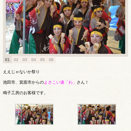
01
02
03
04
05
06
ええじゃないか祭り
池田市、箕面市からの
よさこい連「わ」
さん！
鳴子工房のお客様です。