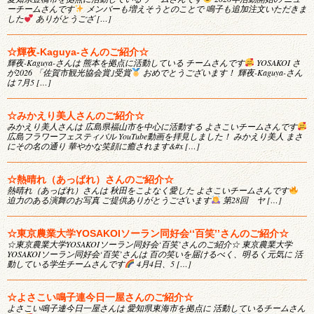
ーチームさんです
メンバーも増えそうとのことで 鳴子も追加注文いただきま
した
ありがとうござ […]
☆輝夜-Kaguya-さんのご紹介☆
輝夜-Kaguya-さんは 熊本を拠点に活動している チームさんです
YOSAKOI さ
が2026 「佐賀市観光協会賞｣受賞
おめでとうございます！ 輝夜-Kaguya-さん
は 7月5 […]
☆みかえり美人さんのご紹介☆
みかえり美人さんは 広島県福山市を中心に活動する よさこいチームさんです
広島フラワーフェスティバル YouTube動画を拝見しました！ みかえり美人 まさ
にその名の通り 華やかな笑顔に癒されます&#x […]
☆熱晴れ（あっぱれ）さんのご紹介☆
熱晴れ（あっぱれ）さんは 秋田をこよなく愛した よさこいチームさんです
迫力のある演舞のお写真 ご提供ありがとうございます
第28回 ヤ […]
☆東京農業大学YOSAKOIソーラン同好会‘‘百笑’’さんのご紹介☆
☆東京農業大学YOSAKOIソーラン同好会‘百笑’さんのご紹介☆ 東京農業大学
YOSAKOIソーラン同好会‘百笑’さんは 百の笑いを届けるべく、明るく元気に 活
動している学生チームさんです
4月4日、5 […]
☆よさこい鳴子連今日一屋さんのご紹介☆
よさこい鳴子連今日一屋さんは 愛知県東海市を拠点に 活動しているチームさん