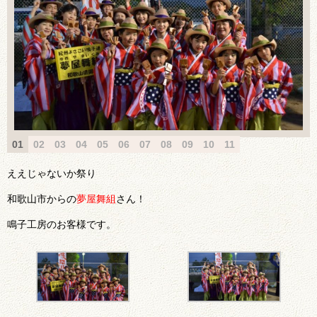
01
02
03
04
05
06
07
08
09
10
11
ええじゃないか祭り
和歌山市からの
夢屋舞組
さん！
鳴子工房のお客様です。