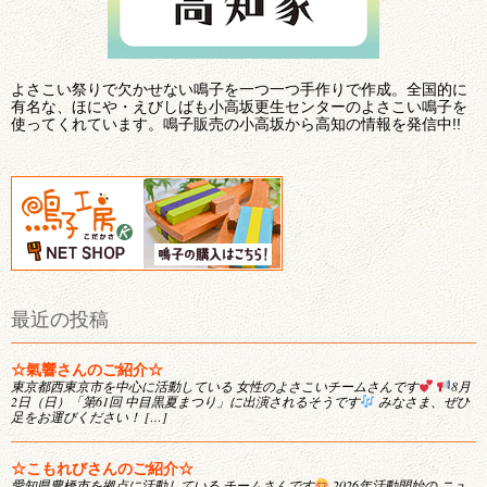
よさこい祭りで欠かせない鳴子を一つ一つ手作りで作成。全国的に
有名な、ほにや・えびしばも小高坂更生センターのよさこい鳴子を
使ってくれています。鳴子販売の小高坂から高知の情報を発信中!!
最近の投稿
☆氣響さんのご紹介☆
東京都西東京市を中心に活動している 女性のよさこいチームさんです
8月
2日（日）「第61回 中目黒夏まつり」に出演されるそうです
みなさま、ぜひ
足をお運びください！ […]
☆こもれびさんのご紹介☆
愛知県豊橋市を拠点に活動している チームさんです
2026年活動開始の ニュ