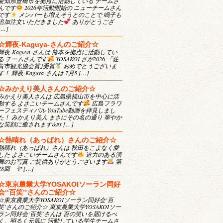
愛知県豊橋市を拠点に活動している チームさ
んです
2026年活動開始の ニューチームさん
です
メンバーも増えそうとのことで 鳴子も
追加注文いただきました
ありがとうござ
[…]
☆輝夜-Kaguya-さんのご紹介☆
輝夜-Kaguya-さんは 熊本を拠点に活動してい
る チームさんです
YOSAKOI さが2026 「佐
賀市観光協会賞｣受賞
おめでとうございま
す！ 輝夜-Kaguya-さんは 7月5 […]
☆みかえり美人さんのご紹介☆
みかえり美人さんは 広島県福山市を中心に活
動する よさこいチームさんです
広島フラワ
ーフェスティバル YouTube動画を拝見しまし
た！ みかえり美人 まさにその名の通り 華やか
な笑顔に癒されます&#x […]
☆熱晴れ（あっぱれ）さんのご紹介☆
熱晴れ（あっぱれ）さんは 秋田をこよなく愛
した よさこいチームさんです
迫力のある演
舞のお写真 ご提供ありがとうございます
第
28回 ヤ […]
☆東京農業大学YOSAKOIソーラン同好
会‘‘百笑’’さんのご紹介☆
☆東京農業大学YOSAKOIソーラン同好会‘百
笑’さんのご紹介☆ 東京農業大学YOSAKOIソー
ラン同好会‘百笑’さんは 百の笑いを届けるべ
く、明るく元気に 活動している学生チームさ