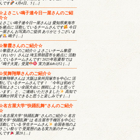
んです
4月4日、5 […]
☆よさこい鳴子連今日一屋さんのご紹
介☆
よさこい鳴子連今日一屋さんは 愛知県東海市
を拠点に 活動しているチームさんです
今日
一屋さん お写真のご提供 ありがとうございま
す
鳴子 […]
☆黎霞さんのご紹介☆
☆黎霞さんのご紹介☆ よさこいチーム黎霞
（れいか）さんは 埼玉県朝霞市を拠点に 活動
しているチームさんです! 2025年彩夏祭では
『鳴子大賞』受賞
実力派&#x1f52 […]
☆笑舞翔華さんのご紹介☆
笑舞翔華さんは 大阪は泉州貝塚市を中心に 活
動しているチームさんです！ 「今年は初めて
高知よさこい全国大会に 挑戦しようと思って
います」 と、ご連絡いただきました
高知で
演舞が拝見できると思うと楽しみです […]
☆名古屋大学”快踊乱舞”さんのご紹介
☆
☆名古屋大学”快踊乱舞”さんのご紹介☆ 名古
屋大学”快踊乱舞”は 名古屋市千種区を中心に
活動している 学生チームさん
全国各地のよ
さこい祭りで 受賞歴のある実力派のチームさ
んです
第28 […]