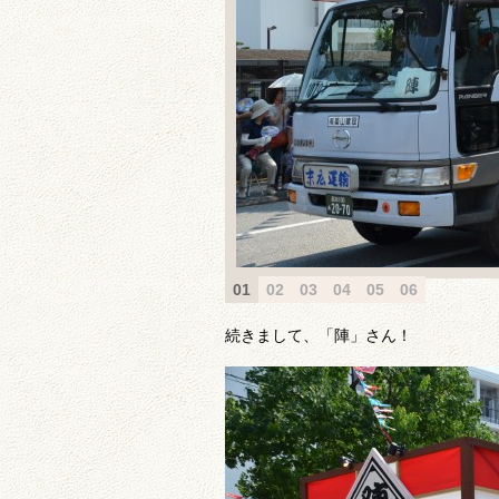
01
02
03
04
05
06
続きまして、「陣」さん！