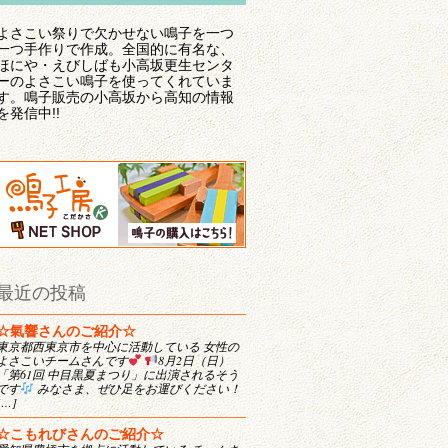
よさこい祭りで欠かせない鳴子を一つ
一つ手作りで作成。全国的に有名な、
ほにや・えびしばも小高坂更生センタ
ーのよさこい鳴子を使ってくれていま
す。鳴子販売の小高坂から高知の情報
を発信中!!
最近の投稿
☆氣響さんのご紹介☆
東京都西東京市を中心に活動している 女性の
よさこいチームさんです
8月2日（日）
「第61回 中目黒夏まつり」に出演されるそう
です
みなさま、ぜひ足をお運びください！
[…]
☆こもれびさんのご紹介☆