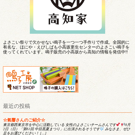
よさこい祭りで欠かせない鳴子を一つ一つ手作りで作成。全国的に
有名な、ほにや・えびしばも小高坂更生センターのよさこい鳴子を
使ってくれています。鳴子販売の小高坂から高知の情報を発信中!!
最近の投稿
☆氣響さんのご紹介☆
東京都西東京市を中心に活動している 女性のよさこいチームさんです
8月
2日（日）「第61回 中目黒夏まつり」に出演されるそうです
みなさま、ぜひ
足をお運びください！ […]