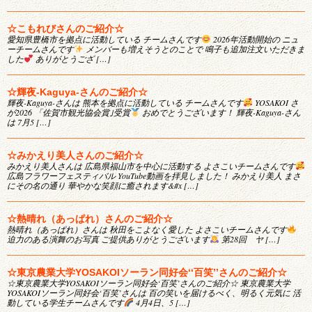
☆こもれびさんのご紹介☆
愛知県豊橋市を拠点に活動している チームさんです
2026年活動開始の ニュ
ーチームさんです
メンバーも増えそうとのことで 鳴子も追加注文いただきま
した
ありがとうござ […]
☆輝夜-Kaguya-さんのご紹介☆
輝夜-Kaguya-さんは 熊本を拠点に活動している チームさんです
YOSAKOI さ
が2026 「佐賀市観光協会賞｣受賞
おめでとうございます！ 輝夜-Kaguya-さん
は 7月5 […]
☆みかえり美人さんのご紹介☆
みかえり美人さんは 広島県福山市を中心に活動する よさこいチームさんです
広島フラワーフェスティバル YouTube動画を拝見しました！ みかえり美人 まさ
にその名の通り 華やかな笑顔に癒されます&#x […]
☆熱晴れ（あっぱれ）さんのご紹介☆
熱晴れ（あっぱれ）さんは 秋田をこよなく愛した よさこいチームさんです
迫力のある演舞のお写真 ご提供ありがとうございます
第28回 ヤ […]
☆東京農業大学YOSAKOIソーラン同好会‘‘百笑’’さんのご紹介☆
☆東京農業大学YOSAKOIソーラン同好会‘百笑’さんのご紹介☆ 東京農業大学
YOSAKOIソーラン同好会‘百笑’さんは 百の笑いを届けるべく、明るく元気に 活
動している学生チームさんです
4月4日、5 […]