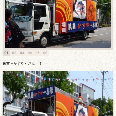
01
02
03
04
05
06
筑前～かすや～さん！！