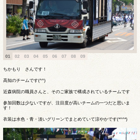
01
02
03
04
05
06
07
08
09
ちかもり さんです！
高知のチームです(^^)
近森病院の職員さんと、そのご家族で構成されているチームです
参加回数は少ないですが、注目度が高いチームの一つだと思いま
す！
衣装は水色・青・淡いグリーンでまとめていて涼やかです(*^^*)