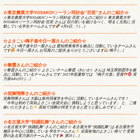
☆東京農業大学YOSAKOIソーラン同好会‘‘百笑’’さんのご紹介☆
☆東京農業大学YOSAKOIソーラン同好会‘百笑’さんのご紹介☆ 東京農業大学
YOSAKOIソーラン同好会‘百笑’さんは 百の笑いを届けるべく、明るく元気に 活
動している学生チームさんです
4月4日、5 […]
☆よさこい鳴子連今日一屋さんのご紹介☆
よさこい鳴子連今日一屋さんは 愛知県東海市を拠点に 活動しているチームさん
です
今日一屋さん お写真のご提供 ありがとうございます
鳴子 […]
☆黎霞さんのご紹介☆
☆黎霞さんのご紹介☆ よさこいチーム黎霞（れいか）さんは 埼玉県朝霞市を拠
点に 活動しているチームさんです! 2025年彩夏祭では 『鳴子大賞』受賞
実
力派&#x1f52 […]
☆笑舞翔華さんのご紹介☆
笑舞翔華さんは 大阪は泉州貝塚市を中心に 活動しているチームさんです！
「今年は初めて高知よさこい全国大会に 挑戦しようと思っています」 と、ご連
絡いただきました
高知で演舞が拝見できると思うと楽しみです […]
☆名古屋大学”快踊乱舞”さんのご紹介☆
☆名古屋大学”快踊乱舞”さんのご紹介☆ 名古屋大学”快踊乱舞”は 名古屋市千
種区を中心に活動している 学生チームさん
全国各地のよさこい祭りで 受賞
歴のある実力派のチームさんです
第28 […]