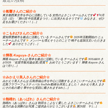
最近の投稿
☆氣響さんのご紹介☆
東京都西東京市を中心に活動している 女性のよさこいチームさんです
8月
2日（日）「第61回 中目黒夏まつり」に出演されるそうです
みなさま、ぜひ
足をお運びください！ […]
☆こもれびさんのご紹介☆
愛知県豊橋市を拠点に活動している チームさんです
2026年活動開始の ニュ
ーチームさんです
メンバーも増えそうとのことで 鳴子も追加注文いただきま
した
ありがとうござ […]
☆輝夜-Kaguya-さんのご紹介☆
輝夜-Kaguya-さんは 熊本を拠点に活動している チームさんです
YOSAKOI さ
が2026 「佐賀市観光協会賞｣受賞
おめでとうございます！ 輝夜-Kaguya-さん
は 7月5 […]
☆みかえり美人さんのご紹介☆
みかえり美人さんは 広島県福山市を中心に活動する よさこいチームさんです
広島フラワーフェスティバル YouTube動画を拝見しました！ みかえり美人 まさ
にその名の通り 華やかな笑顔に癒されます&#x […]
☆熱晴れ（あっぱれ）さんのご紹介☆
熱晴れ（あっぱれ）さんは 秋田をこよなく愛した よさこいチームさんです
迫力のある演舞のお写真 ご提供ありがとうございます
第28回 ヤ […]