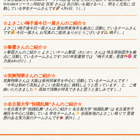
YOSAKOIソーラン同好会‘百笑’さんは 百の笑いを届けるべく、明るく元気に 活
動している学生チームさんです
4月4日、5 […]
☆よさこい鳴子連今日一屋さんのご紹介☆
よさこい鳴子連今日一屋さんは 愛知県東海市を拠点に 活動しているチームさん
です
今日一屋さん お写真のご提供 ありがとうございます
鳴子 […]
☆黎霞さんのご紹介☆
☆黎霞さんのご紹介☆ よさこいチーム黎霞（れいか）さんは 埼玉県朝霞市を拠
点に 活動しているチームさんです! 2025年彩夏祭では 『鳴子大賞』受賞
実
力派&#x1f52 […]
☆笑舞翔華さんのご紹介☆
笑舞翔華さんは 大阪は泉州貝塚市を中心に 活動しているチームさんです！
「今年は初めて高知よさこい全国大会に 挑戦しようと思っています」 と、ご連
絡いただきました
高知で演舞が拝見できると思うと楽しみです […]
☆名古屋大学”快踊乱舞”さんのご紹介☆
☆名古屋大学”快踊乱舞”さんのご紹介☆ 名古屋大学”快踊乱舞”は 名古屋市千
種区を中心に活動している 学生チームさん
全国各地のよさこい祭りで 受賞
歴のある実力派のチームさんです
第28 […]