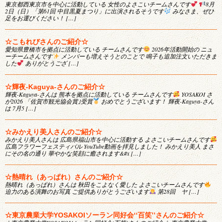
東京都西東京市を中心に活動している 女性のよさこいチームさんです
8月
2日（日）「第61回 中目黒夏まつり」に出演されるそうです
みなさま、ぜひ
足をお運びください！ […]
☆こもれびさんのご紹介☆
愛知県豊橋市を拠点に活動している チームさんです
2026年活動開始の ニュ
ーチームさんです
メンバーも増えそうとのことで 鳴子も追加注文いただきま
した
ありがとうござ […]
☆輝夜-Kaguya-さんのご紹介☆
輝夜-Kaguya-さんは 熊本を拠点に活動している チームさんです
YOSAKOI さ
が2026 「佐賀市観光協会賞｣受賞
おめでとうございます！ 輝夜-Kaguya-さん
は 7月5 […]
☆みかえり美人さんのご紹介☆
みかえり美人さんは 広島県福山市を中心に活動する よさこいチームさんです
広島フラワーフェスティバル YouTube動画を拝見しました！ みかえり美人 まさ
にその名の通り 華やかな笑顔に癒されます&#x […]
☆熱晴れ（あっぱれ）さんのご紹介☆
熱晴れ（あっぱれ）さんは 秋田をこよなく愛した よさこいチームさんです
迫力のある演舞のお写真 ご提供ありがとうございます
第28回 ヤ […]
☆東京農業大学YOSAKOIソーラン同好会‘‘百笑’’さんのご紹介☆