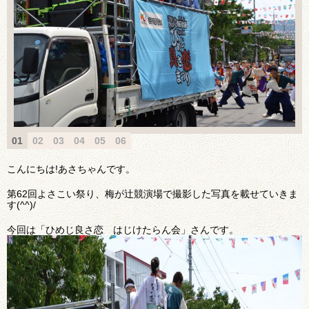
01
02
03
04
05
06
こんにちは!あさちゃんです。
第62回よさこい祭り、梅が辻競演場で撮影した写真を載せていきま
す(^^)/
今回は「ひめじ良さ恋 はじけたらん会」さんです。