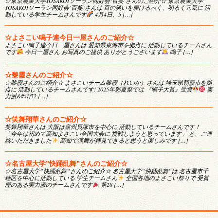
☆東京農業大学YOSAKOIソーラン同好会‘百笑’さんのご紹介☆ 東京農業大学
YOSAKOIソーラン同好会‘百笑’さんは 百の笑いを届けるべく、明るく元気に 活
動している学生チームさんです
4月4日、5 […]
☆よさこい鳴子連今日一屋さんのご紹介☆
よさこい鳴子連今日一屋さんは 愛知県東海市を拠点に 活動しているチームさん
です
今日一屋さん お写真のご提供 ありがとうございます
鳴子 […]
☆黎霞さんのご紹介☆
☆黎霞さんのご紹介☆ よさこいチーム黎霞（れいか）さんは 埼玉県朝霞市を拠
点に 活動しているチームさんです! 2025年彩夏祭では 『鳴子大賞』受賞
実
力派&#x1f52 […]
☆笑舞翔華さんのご紹介☆
笑舞翔華さんは 大阪は泉州貝塚市を中心に 活動しているチームさんです！
「今年は初めて高知よさこい全国大会に 挑戦しようと思っています」 と、ご連
絡いただきました
高知で演舞が拝見できると思うと楽しみです […]
☆名古屋大学”快踊乱舞”さんのご紹介☆
☆名古屋大学”快踊乱舞”さんのご紹介☆ 名古屋大学”快踊乱舞”は 名古屋市千
種区を中心に活動している 学生チームさん
全国各地のよさこい祭りで 受賞
歴のある実力派のチームさんです
第28 […]