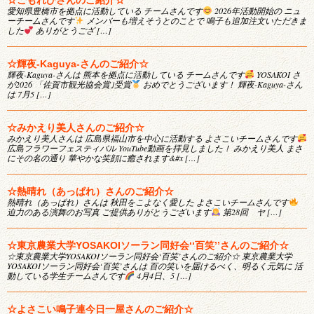
愛知県豊橋市を拠点に活動している チームさんです
2026年活動開始の ニュ
ーチームさんです
メンバーも増えそうとのことで 鳴子も追加注文いただきま
した
ありがとうござ […]
☆輝夜-Kaguya-さんのご紹介☆
輝夜-Kaguya-さんは 熊本を拠点に活動している チームさんです
YOSAKOI さ
が2026 「佐賀市観光協会賞｣受賞
おめでとうございます！ 輝夜-Kaguya-さん
は 7月5 […]
☆みかえり美人さんのご紹介☆
みかえり美人さんは 広島県福山市を中心に活動する よさこいチームさんです
広島フラワーフェスティバル YouTube動画を拝見しました！ みかえり美人 まさ
にその名の通り 華やかな笑顔に癒されます&#x […]
☆熱晴れ（あっぱれ）さんのご紹介☆
熱晴れ（あっぱれ）さんは 秋田をこよなく愛した よさこいチームさんです
迫力のある演舞のお写真 ご提供ありがとうございます
第28回 ヤ […]
☆東京農業大学YOSAKOIソーラン同好会‘‘百笑’’さんのご紹介☆
☆東京農業大学YOSAKOIソーラン同好会‘百笑’さんのご紹介☆ 東京農業大学
YOSAKOIソーラン同好会‘百笑’さんは 百の笑いを届けるべく、明るく元気に 活
動している学生チームさんです
4月4日、5 […]
☆よさこい鳴子連今日一屋さんのご紹介☆