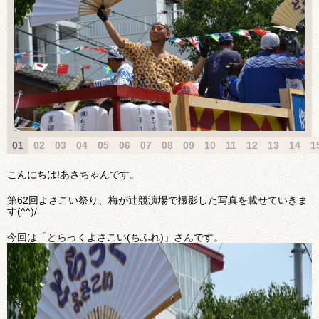
01
02
03
04
05
06
07
08
09
10
11
12
13
14
1
こんにちは!あさちゃんです。
第62回よさこい祭り、梅が辻競演場で撮影した写真を載せていきま
す(^^)/
今回は「とらっくよさこい(ちふれ)」さんです。