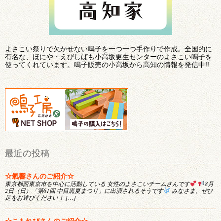
よさこい祭りで欠かせない鳴子を一つ一つ手作りで作成。全国的に
有名な、ほにや・えびしばも小高坂更生センターのよさこい鳴子を
使ってくれています。鳴子販売の小高坂から高知の情報を発信中!!
最近の投稿
☆氣響さんのご紹介☆
東京都西東京市を中心に活動している 女性のよさこいチームさんです
8月
2日（日）「第61回 中目黒夏まつり」に出演されるそうです
みなさま、ぜひ
足をお運びください！ […]
☆こもれびさんのご紹介☆