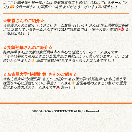
よさこい鳴子連今日一屋さんは 愛知県東海市を拠点に 活動しているチームさん
です
今日一屋さん お写真のご提供 ありがとうございます
鳴子 […]
☆黎霞さんのご紹介☆
☆黎霞さんのご紹介☆ よさこいチーム黎霞（れいか）さんは 埼玉県朝霞市を拠
点に 活動しているチームさんです! 2025年彩夏祭では 『鳴子大賞』受賞
実
力派&#x1f52 […]
☆笑舞翔華さんのご紹介☆
笑舞翔華さんは 大阪は泉州貝塚市を中心に 活動しているチームさんです！
「今年は初めて高知よさこい全国大会に 挑戦しようと思っています」 と、ご連
絡いただきました
高知で演舞が拝見できると思うと楽しみです […]
☆名古屋大学”快踊乱舞”さんのご紹介☆
☆名古屋大学”快踊乱舞”さんのご紹介☆ 名古屋大学”快踊乱舞”は 名古屋市千
種区を中心に活動している 学生チームさん
全国各地のよさこい祭りで 受賞
歴のある実力派のチームさんです
第28 […]
©KODAKASA KOSEICENTER.All Right Reserved.