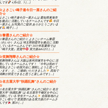
んです
4月4日、5 […]
☆よさこい鳴子連今日一屋さんのご紹
介☆
よさこい鳴子連今日一屋さんは 愛知県東海市
を拠点に 活動しているチームさんです
今日
一屋さん お写真のご提供 ありがとうございま
す
鳴子 […]
☆黎霞さんのご紹介☆
☆黎霞さんのご紹介☆ よさこいチーム黎霞
（れいか）さんは 埼玉県朝霞市を拠点に 活動
しているチームさんです! 2025年彩夏祭では
『鳴子大賞』受賞
実力派&#x1f52 […]
☆笑舞翔華さんのご紹介☆
笑舞翔華さんは 大阪は泉州貝塚市を中心に 活
動しているチームさんです！ 「今年は初めて
高知よさこい全国大会に 挑戦しようと思って
います」 と、ご連絡いただきました
高知で
演舞が拝見できると思うと楽しみです […]
☆名古屋大学”快踊乱舞”さんのご紹介
☆
☆名古屋大学”快踊乱舞”さんのご紹介☆ 名古
屋大学”快踊乱舞”は 名古屋市千種区を中心に
活動している 学生チームさん
全国各地のよ
さこい祭りで 受賞歴のある実力派のチームさ
んです
第28 […]