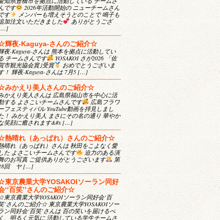
愛知県豊橋市を拠点に活動している チームさ
んです
2026年活動開始の ニューチームさん
です
メンバーも増えそうとのことで 鳴子も
追加注文いただきました
ありがとうござ
[…]
☆輝夜-Kaguya-さんのご紹介☆
輝夜-Kaguya-さんは 熊本を拠点に活動してい
る チームさんです
YOSAKOI さが2026 「佐
賀市観光協会賞｣受賞
おめでとうございま
す！ 輝夜-Kaguya-さんは 7月5 […]
☆みかえり美人さんのご紹介☆
みかえり美人さんは 広島県福山市を中心に活
動する よさこいチームさんです
広島フラワ
ーフェスティバル YouTube動画を拝見しまし
た！ みかえり美人 まさにその名の通り 華やか
な笑顔に癒されます&#x […]
☆熱晴れ（あっぱれ）さんのご紹介☆
熱晴れ（あっぱれ）さんは 秋田をこよなく愛
した よさこいチームさんです
迫力のある演
舞のお写真 ご提供ありがとうございます
第
28回 ヤ […]
☆東京農業大学YOSAKOIソーラン同好
会‘‘百笑’’さんのご紹介☆
☆東京農業大学YOSAKOIソーラン同好会‘百
笑’さんのご紹介☆ 東京農業大学YOSAKOIソー
ラン同好会‘百笑’さんは 百の笑いを届けるべ
く、明るく元気に 活動している学生チームさ