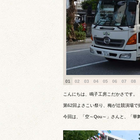
01
02
03
04
05
06
07
08
こんにちは、鳴子工房こだかさです。
第62回よさこい祭り、梅が辻競演場で撮
今回は、「空～Qou～」さんと、「華