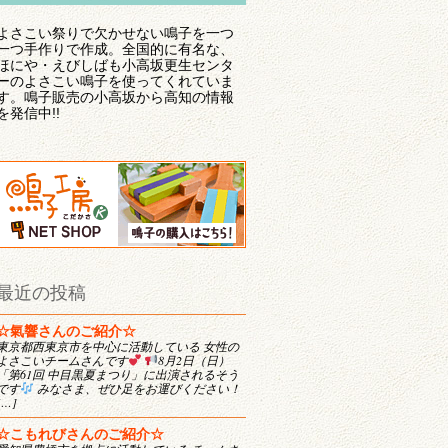
よさこい祭りで欠かせない鳴子を一つ
一つ手作りで作成。全国的に有名な、
ほにや・えびしばも小高坂更生センタ
ーのよさこい鳴子を使ってくれていま
す。鳴子販売の小高坂から高知の情報
を発信中!!
最近の投稿
☆氣響さんのご紹介☆
東京都西東京市を中心に活動している 女性の
よさこいチームさんです
8月2日（日）
「第61回 中目黒夏まつり」に出演されるそう
です
みなさま、ぜひ足をお運びください！
[…]
☆こもれびさんのご紹介☆