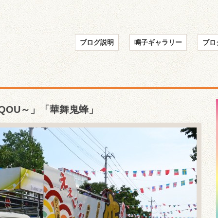
ブログ説明
鳴子ギャラリー
ブロ
QOU～」「華舞鬼蜂」