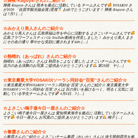
☆輝夜-Kaguya-さんのご紹介☆
輝夜-Kaguya-さんは 熊本を拠点に活動している チームさんです
YOSAKOI さ
が2026 「佐賀市観光協会賞｣受賞
おめでとうございます！ 輝夜-Kaguya-さん
は 7月5 […]
☆みかえり美人さんのご紹介☆
みかえり美人さんは 広島県福山市を中心に活動する よさこいチームさんです
広島フラワーフェスティバル YouTube動画を拝見しました！ みかえり美人 まさ
にその名の通り 華やかな笑顔に癒されます&#x […]
☆熱晴れ（あっぱれ）さんのご紹介☆
熱晴れ（あっぱれ）さんは 秋田をこよなく愛した よさこいチームさんです
迫力のある演舞のお写真 ご提供ありがとうございます
第28回 ヤ […]
☆東京農業大学YOSAKOIソーラン同好会‘‘百笑’’さんのご紹介☆
☆東京農業大学YOSAKOIソーラン同好会‘百笑’さんのご紹介☆ 東京農業大学
YOSAKOIソーラン同好会‘百笑’さんは 百の笑いを届けるべく、明るく元気に 活
動している学生チームさんです
4月4日、5 […]
☆よさこい鳴子連今日一屋さんのご紹介☆
よさこい鳴子連今日一屋さんは 愛知県東海市を拠点に 活動しているチームさん
です
今日一屋さん お写真のご提供 ありがとうございます
鳴子 […]
☆黎霞さんのご紹介☆
☆黎霞さんのご紹介☆ よさこいチーム黎霞（れいか）さんは 埼玉県朝霞市を拠