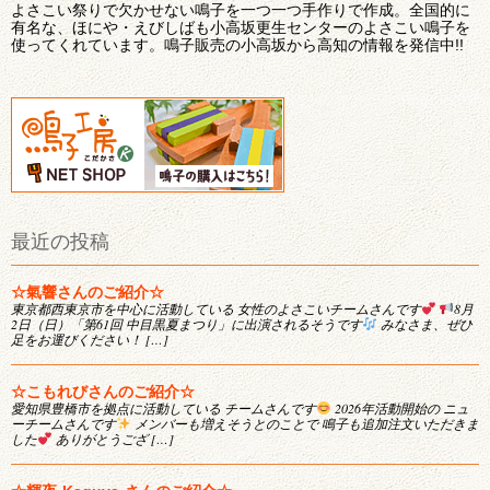
よさこい祭りで欠かせない鳴子を一つ一つ手作りで作成。全国的に
有名な、ほにや・えびしばも小高坂更生センターのよさこい鳴子を
使ってくれています。鳴子販売の小高坂から高知の情報を発信中!!
最近の投稿
☆氣響さんのご紹介☆
東京都西東京市を中心に活動している 女性のよさこいチームさんです
8月
2日（日）「第61回 中目黒夏まつり」に出演されるそうです
みなさま、ぜひ
足をお運びください！ […]
☆こもれびさんのご紹介☆
愛知県豊橋市を拠点に活動している チームさんです
2026年活動開始の ニュ
ーチームさんです
メンバーも増えそうとのことで 鳴子も追加注文いただきま
した
ありがとうござ […]