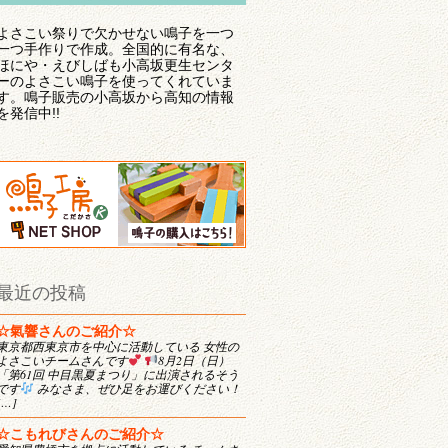
よさこい祭りで欠かせない鳴子を一つ
一つ手作りで作成。全国的に有名な、
ほにや・えびしばも小高坂更生センタ
ーのよさこい鳴子を使ってくれていま
す。鳴子販売の小高坂から高知の情報
を発信中!!
最近の投稿
☆氣響さんのご紹介☆
東京都西東京市を中心に活動している 女性の
よさこいチームさんです
8月2日（日）
「第61回 中目黒夏まつり」に出演されるそう
です
みなさま、ぜひ足をお運びください！
[…]
☆こもれびさんのご紹介☆