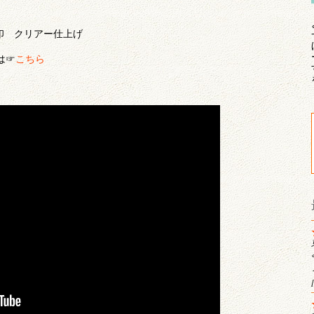
印 クリアー仕上げ
は☞
こちら