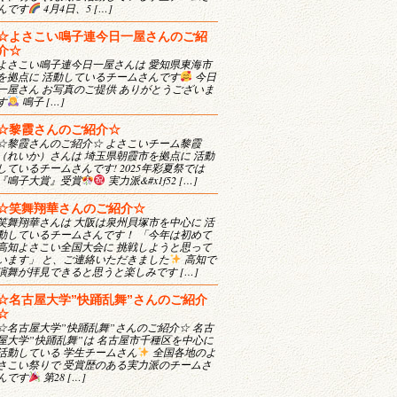
んです
4月4日、5 […]
☆よさこい鳴子連今日一屋さんのご紹
介☆
よさこい鳴子連今日一屋さんは 愛知県東海市
を拠点に 活動しているチームさんです
今日
一屋さん お写真のご提供 ありがとうございま
す
鳴子 […]
☆黎霞さんのご紹介☆
☆黎霞さんのご紹介☆ よさこいチーム黎霞
（れいか）さんは 埼玉県朝霞市を拠点に 活動
しているチームさんです! 2025年彩夏祭では
『鳴子大賞』受賞
実力派&#x1f52 […]
☆笑舞翔華さんのご紹介☆
笑舞翔華さんは 大阪は泉州貝塚市を中心に 活
動しているチームさんです！ 「今年は初めて
高知よさこい全国大会に 挑戦しようと思って
います」 と、ご連絡いただきました
高知で
演舞が拝見できると思うと楽しみです […]
☆名古屋大学”快踊乱舞”さんのご紹介
☆
☆名古屋大学”快踊乱舞”さんのご紹介☆ 名古
屋大学”快踊乱舞”は 名古屋市千種区を中心に
活動している 学生チームさん
全国各地のよ
さこい祭りで 受賞歴のある実力派のチームさ
んです
第28 […]