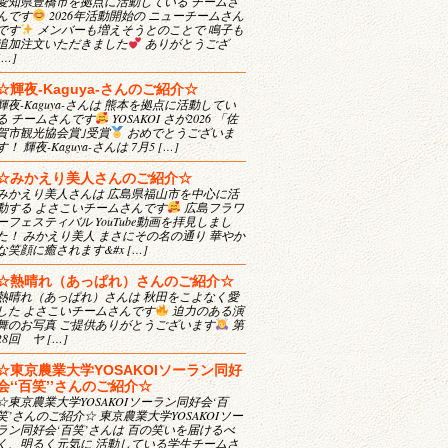
愛知県豊橋市を拠点に活動している チームさ
んです
2026年活動開始の ニューチームさん
です
メンバーも増えそうとのことで 鳴子も
追加注文いただきました
ありがとうござ
[…]
☆輝夜-Kaguya-さんのご紹介☆
輝夜-Kaguya-さんは 熊本を拠点に活動してい
る チームさんです
YOSAKOI さが2026 「佐
賀市観光協会賞｣受賞
おめでとうございま
す！ 輝夜-Kaguya-さんは 7月5 […]
☆みかえり美人さんのご紹介☆
みかえり美人さんは 広島県福山市を中心に活
動する よさこいチームさんです
広島フラワ
ーフェスティバル YouTube動画を拝見しまし
た！ みかえり美人 まさにその名の通り 華やか
な笑顔に癒されます&#x […]
☆熱晴れ（あっぱれ）さんのご紹介☆
熱晴れ（あっぱれ）さんは 秋田をこよなく愛
した よさこいチームさんです
迫力のある演
舞のお写真 ご提供ありがとうございます
第
28回 ヤ […]
☆東京農業大学YOSAKOIソーラン同好
会‘‘百笑’’さんのご紹介☆
☆東京農業大学YOSAKOIソーラン同好会‘百
笑’さんのご紹介☆ 東京農業大学YOSAKOIソー
ラン同好会‘百笑’さんは 百の笑いを届けるべ
く、明るく元気に 活動している学生チームさ