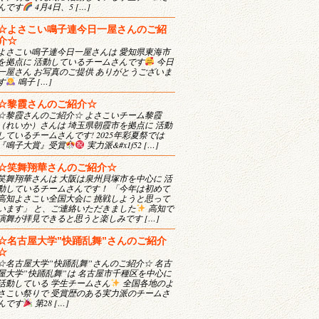
んです
4月4日、5 […]
☆よさこい鳴子連今日一屋さんのご紹
介☆
よさこい鳴子連今日一屋さんは 愛知県東海市
を拠点に 活動しているチームさんです
今日
一屋さん お写真のご提供 ありがとうございま
す
鳴子 […]
☆黎霞さんのご紹介☆
☆黎霞さんのご紹介☆ よさこいチーム黎霞
（れいか）さんは 埼玉県朝霞市を拠点に 活動
しているチームさんです! 2025年彩夏祭では
『鳴子大賞』受賞
実力派&#x1f52 […]
☆笑舞翔華さんのご紹介☆
笑舞翔華さんは 大阪は泉州貝塚市を中心に 活
動しているチームさんです！ 「今年は初めて
高知よさこい全国大会に 挑戦しようと思って
います」 と、ご連絡いただきました
高知で
演舞が拝見できると思うと楽しみです […]
☆名古屋大学”快踊乱舞”さんのご紹介
☆
☆名古屋大学”快踊乱舞”さんのご紹介☆ 名古
屋大学”快踊乱舞”は 名古屋市千種区を中心に
活動している 学生チームさん
全国各地のよ
さこい祭りで 受賞歴のある実力派のチームさ
んです
第28 […]