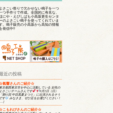
よさこい祭りで欠かせない鳴子を一つ
一つ手作りで作成。全国的に有名な、
ほにや・えびしばも小高坂更生センタ
ーのよさこい鳴子を使ってくれていま
す。鳴子販売の小高坂から高知の情報
を発信中!!
最近の投稿
☆氣響さんのご紹介☆
東京都西東京市を中心に活動している 女性の
よさこいチームさんです
8月2日（日）
「第61回 中目黒夏まつり」に出演されるそう
です
みなさま、ぜひ足をお運びください！
[…]
☆こもれびさんのご紹介☆