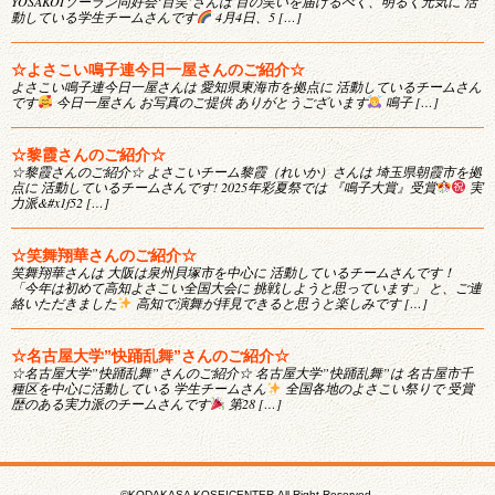
YOSAKOIソーラン同好会‘百笑’さんは 百の笑いを届けるべく、明るく元気に 活
動している学生チームさんです
4月4日、5 […]
☆よさこい鳴子連今日一屋さんのご紹介☆
よさこい鳴子連今日一屋さんは 愛知県東海市を拠点に 活動しているチームさん
です
今日一屋さん お写真のご提供 ありがとうございます
鳴子 […]
☆黎霞さんのご紹介☆
☆黎霞さんのご紹介☆ よさこいチーム黎霞（れいか）さんは 埼玉県朝霞市を拠
点に 活動しているチームさんです! 2025年彩夏祭では 『鳴子大賞』受賞
実
力派&#x1f52 […]
☆笑舞翔華さんのご紹介☆
笑舞翔華さんは 大阪は泉州貝塚市を中心に 活動しているチームさんです！
「今年は初めて高知よさこい全国大会に 挑戦しようと思っています」 と、ご連
絡いただきました
高知で演舞が拝見できると思うと楽しみです […]
☆名古屋大学”快踊乱舞”さんのご紹介☆
☆名古屋大学”快踊乱舞”さんのご紹介☆ 名古屋大学”快踊乱舞”は 名古屋市千
種区を中心に活動している 学生チームさん
全国各地のよさこい祭りで 受賞
歴のある実力派のチームさんです
第28 […]
©KODAKASA KOSEICENTER.All Right Reserved.