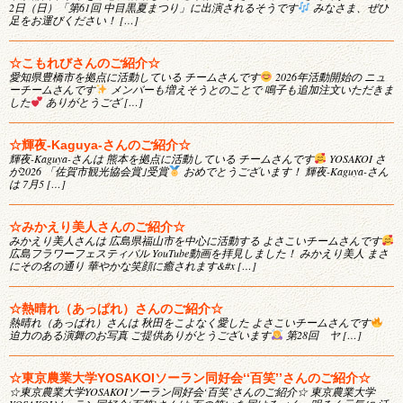
2日（日）「第61回 中目黒夏まつり」に出演されるそうです
みなさま、ぜひ
足をお運びください！ […]
☆こもれびさんのご紹介☆
愛知県豊橋市を拠点に活動している チームさんです
2026年活動開始の ニュ
ーチームさんです
メンバーも増えそうとのことで 鳴子も追加注文いただきま
した
ありがとうござ […]
☆輝夜-Kaguya-さんのご紹介☆
輝夜-Kaguya-さんは 熊本を拠点に活動している チームさんです
YOSAKOI さ
が2026 「佐賀市観光協会賞｣受賞
おめでとうございます！ 輝夜-Kaguya-さん
は 7月5 […]
☆みかえり美人さんのご紹介☆
みかえり美人さんは 広島県福山市を中心に活動する よさこいチームさんです
広島フラワーフェスティバル YouTube動画を拝見しました！ みかえり美人 まさ
にその名の通り 華やかな笑顔に癒されます&#x […]
☆熱晴れ（あっぱれ）さんのご紹介☆
熱晴れ（あっぱれ）さんは 秋田をこよなく愛した よさこいチームさんです
迫力のある演舞のお写真 ご提供ありがとうございます
第28回 ヤ […]
☆東京農業大学YOSAKOIソーラン同好会‘‘百笑’’さんのご紹介☆
☆東京農業大学YOSAKOIソーラン同好会‘百笑’さんのご紹介☆ 東京農業大学