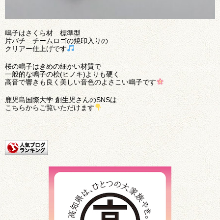
鳴子はさくら材 標準型
片バチ チームロゴの焼印入りの
クリアー仕上げです
桜の鳴子はきめの細かい材質で
一般的な鳴子の桧(ヒノキ)よりも硬く
高音で響きも良く美しい音色のよさこい鳴子です
鹿児島国際大学 創生児さんのSNSは
こちらからご覧いただけます