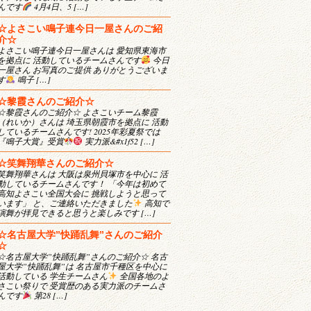
んです
4月4日、5 […]
☆よさこい鳴子連今日一屋さんのご紹
介☆
よさこい鳴子連今日一屋さんは 愛知県東海市
を拠点に 活動しているチームさんです
今日
一屋さん お写真のご提供 ありがとうございま
す
鳴子 […]
☆黎霞さんのご紹介☆
☆黎霞さんのご紹介☆ よさこいチーム黎霞
（れいか）さんは 埼玉県朝霞市を拠点に 活動
しているチームさんです! 2025年彩夏祭では
『鳴子大賞』受賞
実力派&#x1f52 […]
☆笑舞翔華さんのご紹介☆
笑舞翔華さんは 大阪は泉州貝塚市を中心に 活
動しているチームさんです！ 「今年は初めて
高知よさこい全国大会に 挑戦しようと思って
います」 と、ご連絡いただきました
高知で
演舞が拝見できると思うと楽しみです […]
☆名古屋大学”快踊乱舞”さんのご紹介
☆
☆名古屋大学”快踊乱舞”さんのご紹介☆ 名古
屋大学”快踊乱舞”は 名古屋市千種区を中心に
活動している 学生チームさん
全国各地のよ
さこい祭りで 受賞歴のある実力派のチームさ
んです
第28 […]