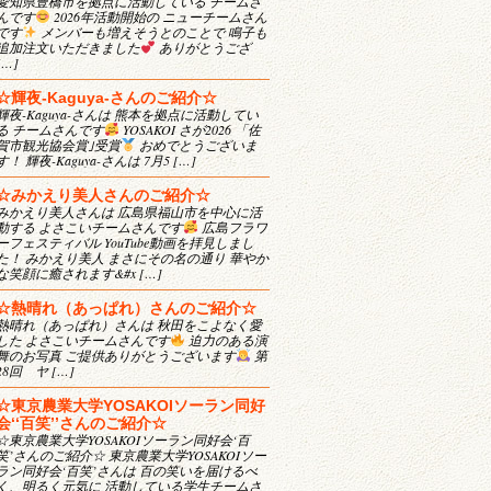
愛知県豊橋市を拠点に活動している チームさ
んです
2026年活動開始の ニューチームさん
です
メンバーも増えそうとのことで 鳴子も
追加注文いただきました
ありがとうござ
[…]
☆輝夜-Kaguya-さんのご紹介☆
輝夜-Kaguya-さんは 熊本を拠点に活動してい
る チームさんです
YOSAKOI さが2026 「佐
賀市観光協会賞｣受賞
おめでとうございま
す！ 輝夜-Kaguya-さんは 7月5 […]
☆みかえり美人さんのご紹介☆
みかえり美人さんは 広島県福山市を中心に活
動する よさこいチームさんです
広島フラワ
ーフェスティバル YouTube動画を拝見しまし
た！ みかえり美人 まさにその名の通り 華やか
な笑顔に癒されます&#x […]
☆熱晴れ（あっぱれ）さんのご紹介☆
熱晴れ（あっぱれ）さんは 秋田をこよなく愛
した よさこいチームさんです
迫力のある演
舞のお写真 ご提供ありがとうございます
第
28回 ヤ […]
☆東京農業大学YOSAKOIソーラン同好
会‘‘百笑’’さんのご紹介☆
☆東京農業大学YOSAKOIソーラン同好会‘百
笑’さんのご紹介☆ 東京農業大学YOSAKOIソー
ラン同好会‘百笑’さんは 百の笑いを届けるべ
く、明るく元気に 活動している学生チームさ