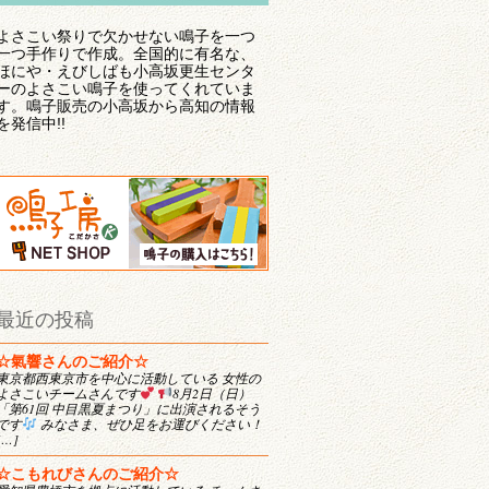
よさこい祭りで欠かせない鳴子を一つ
一つ手作りで作成。全国的に有名な、
ほにや・えびしばも小高坂更生センタ
ーのよさこい鳴子を使ってくれていま
す。鳴子販売の小高坂から高知の情報
を発信中!!
最近の投稿
☆氣響さんのご紹介☆
東京都西東京市を中心に活動している 女性の
よさこいチームさんです
8月2日（日）
「第61回 中目黒夏まつり」に出演されるそう
です
みなさま、ぜひ足をお運びください！
[…]
☆こもれびさんのご紹介☆