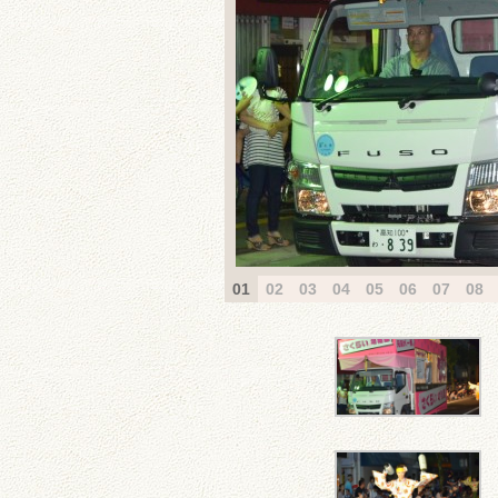
01
02
03
04
05
06
07
08