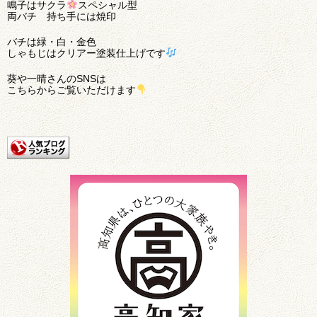
鳴子はサクラ
スペシャル型
両バチ 持ち手には焼印
バチは緑・白・金色
しゃもじはクリアー塗装仕上げです
葵や一晴さんのSNSは
こちらからご覧いただけます