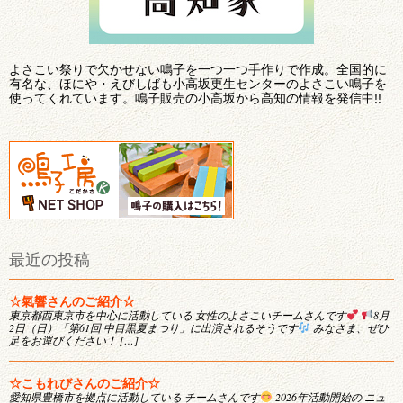
よさこい祭りで欠かせない鳴子を一つ一つ手作りで作成。全国的に
有名な、ほにや・えびしばも小高坂更生センターのよさこい鳴子を
使ってくれています。鳴子販売の小高坂から高知の情報を発信中!!
最近の投稿
☆氣響さんのご紹介☆
東京都西東京市を中心に活動している 女性のよさこいチームさんです
8月
2日（日）「第61回 中目黒夏まつり」に出演されるそうです
みなさま、ぜひ
足をお運びください！ […]
☆こもれびさんのご紹介☆
愛知県豊橋市を拠点に活動している チームさんです
2026年活動開始の ニュ