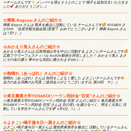
ーチームさんです
メンバーも増えそうとのことで 鳴子も追加注文いただきま
した
ありがとうござ […]
☆輝夜-Kaguya-さんのご紹介☆
輝夜-Kaguya-さんは 熊本を拠点に活動している チームさんです
YOSAKOI さ
が2026 「佐賀市観光協会賞｣受賞
おめでとうございます！ 輝夜-Kaguya-さん
は 7月5 […]
☆みかえり美人さんのご紹介☆
みかえり美人さんは 広島県福山市を中心に活動する よさこいチームさんです
広島フラワーフェスティバル YouTube動画を拝見しました！ みかえり美人 まさ
にその名の通り 華やかな笑顔に癒されます&#x […]
☆熱晴れ（あっぱれ）さんのご紹介☆
熱晴れ（あっぱれ）さんは 秋田をこよなく愛した よさこいチームさんです
迫力のある演舞のお写真 ご提供ありがとうございます
第28回 ヤ […]
☆東京農業大学YOSAKOIソーラン同好会‘‘百笑’’さんのご紹介☆
☆東京農業大学YOSAKOIソーラン同好会‘百笑’さんのご紹介☆ 東京農業大学
YOSAKOIソーラン同好会‘百笑’さんは 百の笑いを届けるべく、明るく元気に 活
動している学生チームさんです
4月4日、5 […]
☆よさこい鳴子連今日一屋さんのご紹介☆
よさこい鳴子連今日一屋さんは 愛知県東海市を拠点に 活動しているチームさん