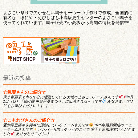
よさこい祭りで欠かせない鳴子を一つ一つ手作りで作成。全国的に
有名な、ほにや・えびしばも小高坂更生センターのよさこい鳴子を
使ってくれています。鳴子販売の小高坂から高知の情報を発信中!!
最近の投稿
☆氣響さんのご紹介☆
東京都西東京市を中心に活動している 女性のよさこいチームさんです
8月
2日（日）「第61回 中目黒夏まつり」に出演されるそうです
みなさま、ぜひ
足をお運びください！ […]
☆こもれびさんのご紹介☆
愛知県豊橋市を拠点に活動している チームさんです
2026年活動開始の ニュ
ーチームさんです
メンバーも増えそうとのことで 鳴子も追加注文いただきま
した
ありがとうござ […]