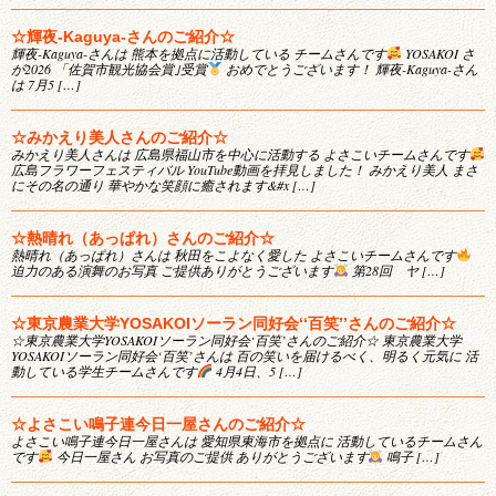
☆輝夜-Kaguya-さんのご紹介☆
輝夜-Kaguya-さんは 熊本を拠点に活動している チームさんです
YOSAKOI さ
が2026 「佐賀市観光協会賞｣受賞
おめでとうございます！ 輝夜-Kaguya-さん
は 7月5 […]
☆みかえり美人さんのご紹介☆
みかえり美人さんは 広島県福山市を中心に活動する よさこいチームさんです
広島フラワーフェスティバル YouTube動画を拝見しました！ みかえり美人 まさ
にその名の通り 華やかな笑顔に癒されます&#x […]
☆熱晴れ（あっぱれ）さんのご紹介☆
熱晴れ（あっぱれ）さんは 秋田をこよなく愛した よさこいチームさんです
迫力のある演舞のお写真 ご提供ありがとうございます
第28回 ヤ […]
☆東京農業大学YOSAKOIソーラン同好会‘‘百笑’’さんのご紹介☆
☆東京農業大学YOSAKOIソーラン同好会‘百笑’さんのご紹介☆ 東京農業大学
YOSAKOIソーラン同好会‘百笑’さんは 百の笑いを届けるべく、明るく元気に 活
動している学生チームさんです
4月4日、5 […]
☆よさこい鳴子連今日一屋さんのご紹介☆
よさこい鳴子連今日一屋さんは 愛知県東海市を拠点に 活動しているチームさん
です
今日一屋さん お写真のご提供 ありがとうございます
鳴子 […]