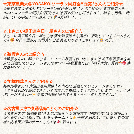
☆東京農業大学YOSAKOIソーラン同好会‘‘百笑’’さんのご紹介☆
☆東京農業大学YOSAKOIソーラン同好会‘百笑’さんのご紹介☆ 東京農業大学
YOSAKOIソーラン同好会‘百笑’さんは 百の笑いを届けるべく、明るく元気に 活
動している学生チームさんです
4月4日、5 […]
☆よさこい鳴子連今日一屋さんのご紹介☆
よさこい鳴子連今日一屋さんは 愛知県東海市を拠点に 活動しているチームさん
です
今日一屋さん お写真のご提供 ありがとうございます
鳴子 […]
☆黎霞さんのご紹介☆
☆黎霞さんのご紹介☆ よさこいチーム黎霞（れいか）さんは 埼玉県朝霞市を拠
点に 活動しているチームさんです! 2025年彩夏祭では 『鳴子大賞』受賞
実
力派&#x1f52 […]
☆笑舞翔華さんのご紹介☆
笑舞翔華さんは 大阪は泉州貝塚市を中心に 活動しているチームさんです！
「今年は初めて高知よさこい全国大会に 挑戦しようと思っています」 と、ご連
絡いただきました
高知で演舞が拝見できると思うと楽しみです […]
☆名古屋大学”快踊乱舞”さんのご紹介☆
☆名古屋大学”快踊乱舞”さんのご紹介☆ 名古屋大学”快踊乱舞”は 名古屋市千
種区を中心に活動している 学生チームさん
全国各地のよさこい祭りで 受賞
歴のある実力派のチームさんです
第28 […]