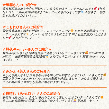
☆氣響さんのご紹介☆
東京都西東京市を中心に活動している 女性のよさこいチームさんです
8月
2日（日）「第61回 中目黒夏まつり」に出演されるそうです
みなさま、ぜひ
足をお運びください！ […]
☆こもれびさんのご紹介☆
愛知県豊橋市を拠点に活動している チームさんです
2026年活動開始の ニュ
ーチームさんです
メンバーも増えそうとのことで 鳴子も追加注文いただきま
した
ありがとうござ […]
☆輝夜-Kaguya-さんのご紹介☆
輝夜-Kaguya-さんは 熊本を拠点に活動している チームさんです
YOSAKOI さ
が2026 「佐賀市観光協会賞｣受賞
おめでとうございます！ 輝夜-Kaguya-さん
は 7月5 […]
☆みかえり美人さんのご紹介☆
みかえり美人さんは 広島県福山市を中心に活動する よさこいチームさんです
広島フラワーフェスティバル YouTube動画を拝見しました！ みかえり美人 まさ
にその名の通り 華やかな笑顔に癒されます&#x […]
☆熱晴れ（あっぱれ）さんのご紹介☆
熱晴れ（あっぱれ）さんは 秋田をこよなく愛した よさこいチームさんです
迫力のある演舞のお写真 ご提供ありがとうございます
第28回 ヤ […]