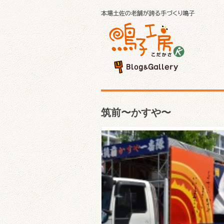
筑前〜かすや〜
筑前～かすや～「第60回
こい祭り」（2013年）