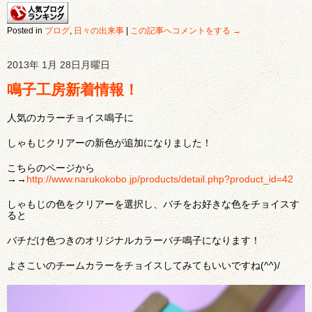
Posted in
ブログ
,
日々の出来事
|
この記事へコメントをする →
2013年 1月 28日月曜日
鳴子工房新着情報！
人気のカラーチョイス鳴子に
しゃもじクリアーの新色が追加になりました！
こちらのページから
→→
http://www.narukokobo.jp/products/detail.php?product_id=42
しゃもじの色をクリアーを選択し、バチをお好きな色をチョイスす
ると
バチだけ色つきのオリジナルカラーバチ鳴子になります！
よさこいのチームカラーをチョイスしてみてもいいですね(^^)/