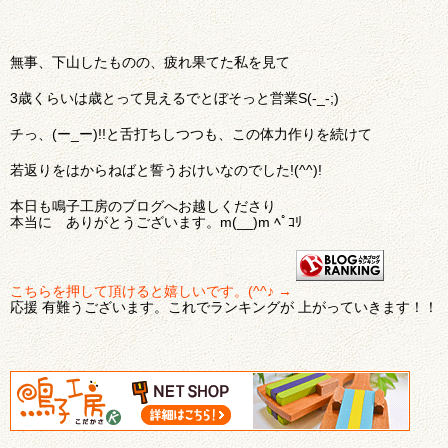
無事、下山したものの、疲れ果てた私を見て
3歳くらいは歳とって見えるでとぼそっと営業S(-_-;)
チっ、(ー_ー)!!と舌打ちしつつも、この体力作りを続けて
若返りをはからねばと誓うおけいなのでした!(^^)!
本日も鳴子工房のブログへお越しくださり
本当に ありがとうございます。m(__)m ﾍﾟｺﾘ
こちらを押して頂けると嬉しいです。(^^♪ →
応援 有難うございます。これでランキングが 上がっていきます！！