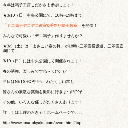
今年は鳴子工房こだかさも参加します！
★3/10（日）中央公園にて、10時~19時まで
「ミニ鳴子デコデコ教室&手作り鳴子教室」
を開催！
みんなで可愛い「デコ鳴子」作りませんか？
★3/9（土）は「よさこい春の舞」が18時~三翠園横坂道、三翠園庭
園にて、
3/10（日）には中央公園にて開催されます！
春の演舞、楽しみですね～＼(^o^)／
当日はNETSHOP担当、わたくし山本も
皆さんの素敵な笑顔を撮影に行きま~す!(^^)!
その他、いろんな催しがたくさんあります！
詳しくは土佐のおきゃくホームページで↓↓↓↓
http://www.tosa-okyaku.com/event.html#top