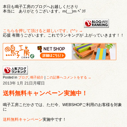
本日も鳴子工房のブログへお越しくださり
本当に ありがとうございます。m(__)m ﾍﾟｺﾘ
こちらを押して頂けると嬉しいです。(^^♪ →
応援 有難うございます。これでランキングが 上がっていきます！！
Posted in
ブログ
,
鳴子紹介
|
この記事へコメントをする →
2013年 1月 21日月曜日
送料無料キャンペーン実施中！
鳴子工房こだかさでは、ただ今、WEBSHOPご利用のお客様を対象
に
送料無料キャンペーン
実施中です！