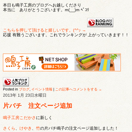
本日も鳴子工房のブログへお越しくださり
本当に ありがとうございます。m(__)m ﾍﾟｺﾘ
こちらを押して頂けると嬉しいです。(^^♪ →
応援 有難うございます。これでランキングが 上がっていきます！！
Posted in
ブログ
,
イベント情報
|
この記事へコメントをする →
2013年 1月 23日水曜日
片バチ 注文ページ追加
鳴子工房こだかさ
に新しく
さくら
、
けやき
、
竹
の片バチ鳴子の注文ページ追加しました！