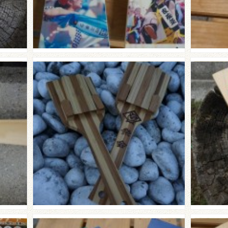
☆九
介☆
☆祭会さんのご紹介☆