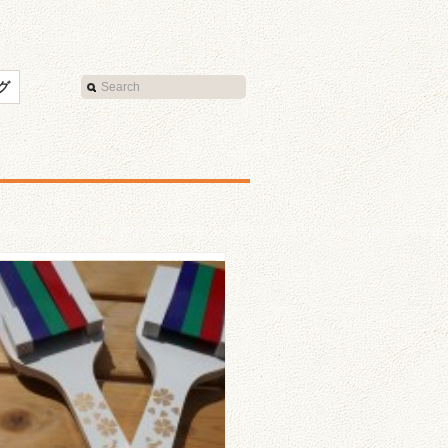
グ
田よさこい連 美意人さ
んのご紹介☆