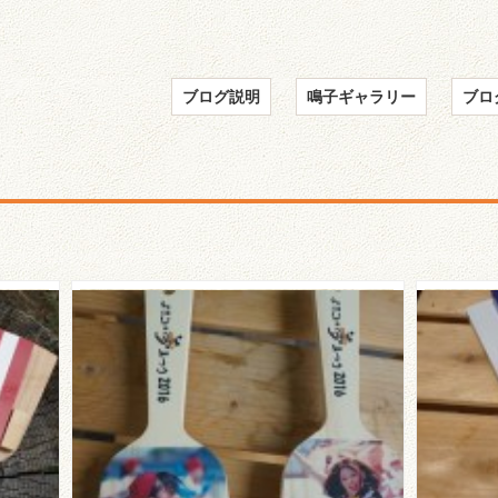
ブログ説明
鳴子ギャラリー
ブロ
夢屋
☆NPO法人 よさこい塾・龍
☆浜
馬隊さんのご紹介☆