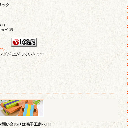
リック
さり
 ﾍﾟｺﾘ
♪ →
ングが 上がっていきます！！
問い合わせは鳴子工房へ↑↑↑