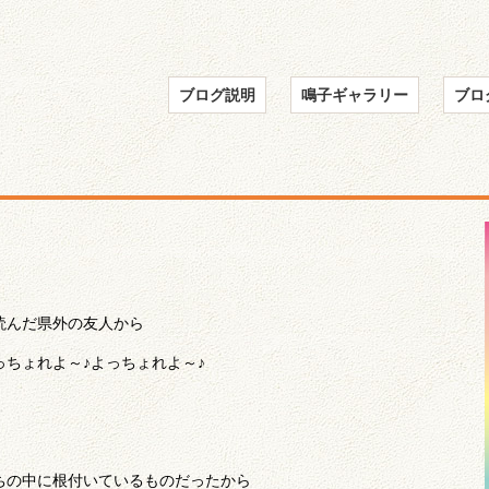
ブログ説明
鳴子ギャラリー
ブロ
読んだ県外の友人から
ちょれよ～♪よっちょれよ～♪
ちの中に根付いているものだったから