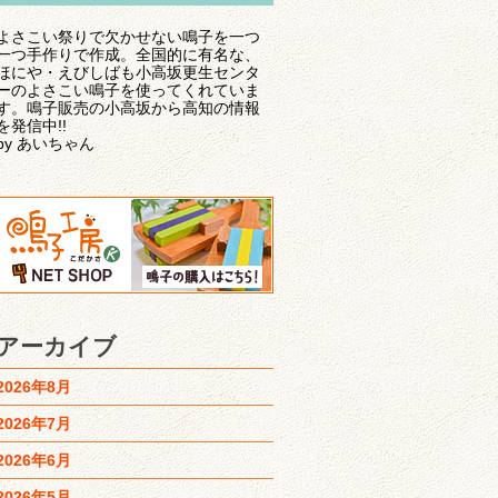
よさこい祭りで欠かせない鳴子を一つ
一つ手作りで作成。全国的に有名な、
ほにや・えびしばも小高坂更生センタ
ーのよさこい鳴子を使ってくれていま
す。鳴子販売の小高坂から高知の情報
を発信中!!
by あいちゃん
アーカイブ
2026年8月
2026年7月
2026年6月
2026年5月