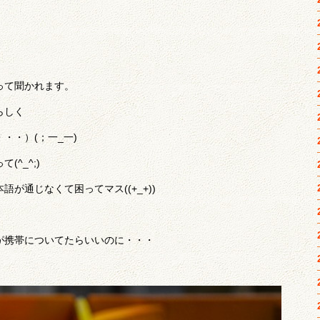
って聞かれます。
らしく
・・）(；一_一)
^_^;)
が通じなくて困ってマス((+_+))
が携帯についてたらいいのに・・・