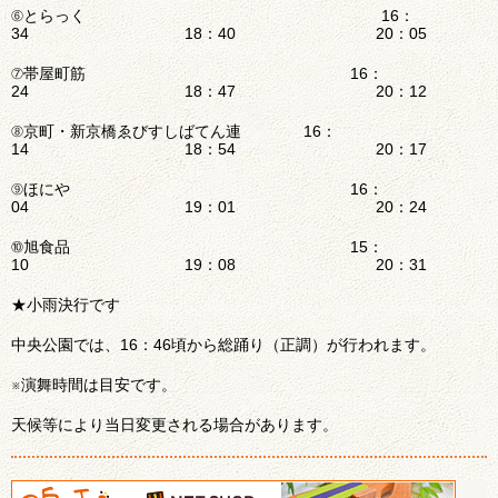
⑥とらっく 16：
34 18：40 20：05
⑦帯屋町筋 16：
24 18：47 20：12
⑧京町・新京橋ゑびすしばてん連 16：
14 18：54 20：17
⑨ほにや 16：
04 19：01 20：24
⑩旭食品 15：
10 19：08 20：31
★小雨決行です
中央公園では、16：46頃から総踊り（正調）が行われます。
※演舞時間は目安です。
天候等により当日変更される場合があります。