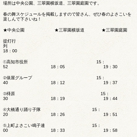
場所は中央公園、三翠園横坂道、三翠園庭園です。
春の舞スケジュールを掲載しますので皆さん、ぜひ春のよさこいを
楽しんで下さいね！
★中央公園 ★三翠園横坂道 ★三翠園庭園
提灯行
18：00
①高知市役所 15：
52 18：05 19：30
②俵屋グループ 15：
40 18：12 19：37
③梼原 15：
30 18：19 19：44
④大橋通り踊り子隊 15：
20 18：26 19：51
⑤上町よさこい鳴子連 15：
00 18：33 19：58