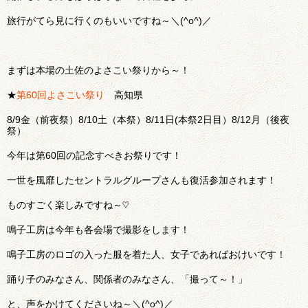
旅行がてら見に行くのもいいですね～＼(^o^)／
まずは本場の土佐のよさこい祭りから～！
★
第60回よさこい祭り
高知県
8/9金（前夜祭）8/10土（本祭）8/11日(本祭2日目）8/12月（後夜
祭）
今年は第60回の記念すべきお祭りです！
一世を風靡したセントラルグループさんも復活参加されます！
ものすごく楽しみですね～♡
鳴子工房は今年も各会場で撮影をします！
鳴子工房のロゴの入った服を着た人、女子であればおけいです！
踊り子のみなさん、関係者のみなさん、「撮って～！」
と、声をかけてくださいね～＼(^o^)／