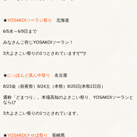
★
YOSAKOIソーラン祭り
北海道
6/5水～6/9日まで
みなさんご存じYOSAKOIソーラン！
3大よさこい祭りの1つとされています!(^^)!
★
にっぽんど真ん中祭り
名古屋
8/23金（前夜祭）8/24土（本祭）8/25日(本祭2日目）
通称「どまつり」。本場高知のよさこい祭り、YOSAKOIソーランと
ならび
3大よさこい祭りの1つとされています。
★
YOSAKOIさせぼ祭り
長崎県