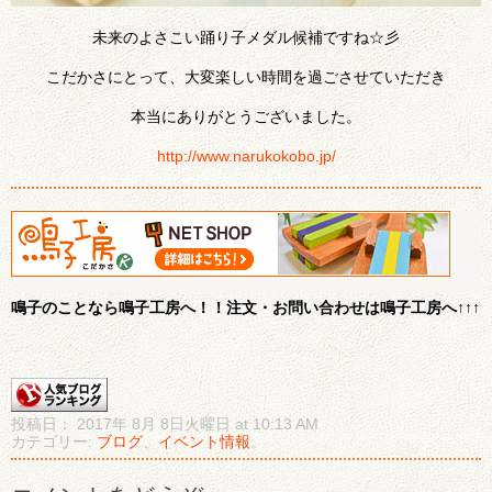
未来のよさこい踊り子メダル候補ですね☆彡
こだかさにとって、大変楽しい時間を過ごさせていただき
本当にありがとうございました。
http://www.narukokobo.jp/
鳴子のことなら鳴子工房へ！！注文・お問い合わせは鳴子工房へ↑↑↑
投稿日： 2017年 8月 8日火曜日 at 10:13 AM
カテゴリー:
ブログ
、
イベント情報
。