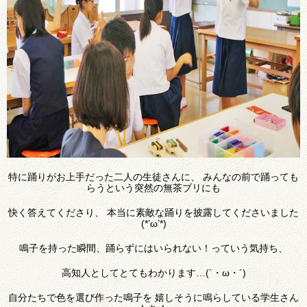
特に踊りがお上手だった二人の生徒さんに、 みんなの前で踊っても
らうという突然の無茶ブリにも
快く答えてくださり、 本当に素敵な踊りを披露してくださいました
(*’ω’*)
鳴子を持った瞬間、踊らずにはいられない！っていう気持ち、
高知人としてとてもわかります…(`・ω・´)
自分たちで色を選び作った鳴子を 嬉しそうに鳴らしている学生さん