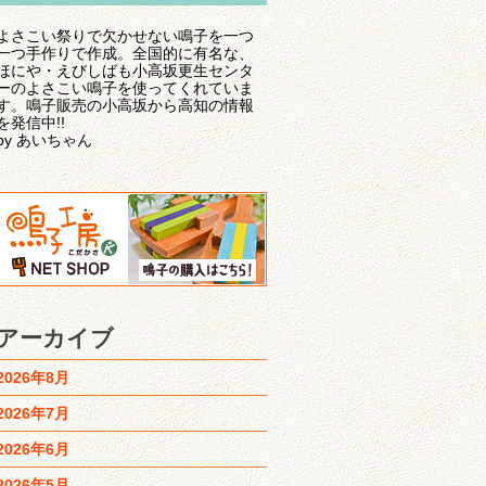
よさこい祭りで欠かせない鳴子を一つ
一つ手作りで作成。全国的に有名な、
ほにや・えびしばも小高坂更生センタ
ーのよさこい鳴子を使ってくれていま
す。鳴子販売の小高坂から高知の情報
を発信中!!
by あいちゃん
アーカイブ
2026年8月
2026年7月
2026年6月
2026年5月