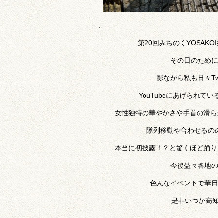
.
第20回みちのくYOSA
その日のために
影ながら私も日々Tw
YouTubeにあげられ
女性独特の華やかさや手首の滑ら
隊列移動や合わせるの
本当に初披露！？と驚くほど踊りに
今後益々各地の
色んなイベントで華日
是非いつか高知に