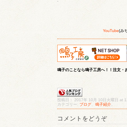
.
YouTube
(み
鳴子のことなら鳴子工房へ！！注文・お
投稿日： 2017年 10月 10日火曜日 at 12
カテゴリー:
ブログ
、
鳴子紹介
。
コメントをどうぞ