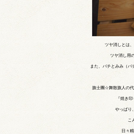
ツヤ消しとは、
ツヤ消し用
また、バチとみみ（バチ
旗士團☆舞散旗人の代
『焼き印
やっぱり
こ
日々精