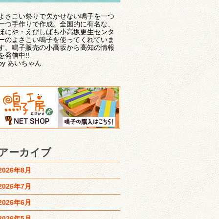
よさこい祭りで欠かせない鳴子を一つ
一つ手作りで作成。全国的に有名な、
ほにや・えびしばも小高坂更生センタ
ーのよさこい鳴子を使ってくれていま
す。鳴子販売の小高坂から高知の情報
を発信中!!
by あいちゃん
アーカイブ
2026年8月
2026年7月
2026年6月
2026年5月