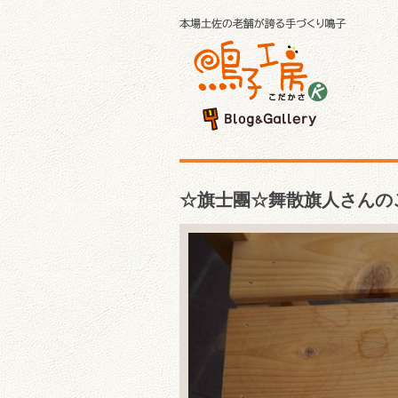
☆旗士團☆舞散旗人さんの