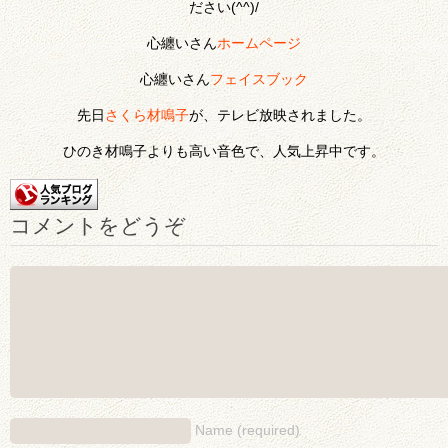
ださい(^^)/
心纏いさん
ホームページ
心纏いさん
フェイスブック
先日
さくら材鳴子
が、テレビ放映されました。
ひのき材鳴子よりも高い音色で、人気上昇中です。
コメントをどうぞ
Name (required)