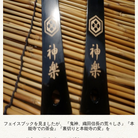
フェイスブックを見ましたが、 『鬼神、織田信長の荒々しさ』『本
能寺での茶会』『裏切りと本能寺の変』を