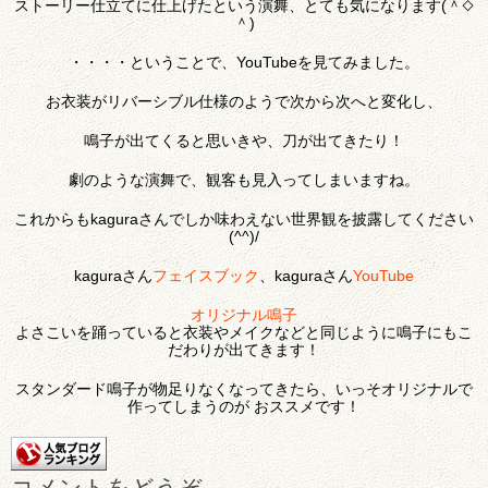
ストーリー仕立てに仕上げたという演舞、とても気になります(＾◇
＾)
・・・・ということで、YouTubeを見てみました。
お衣装がリバーシブル仕様のようで次から次へと変化し、
鳴子が出てくると思いきや、刀が出てきたり！
劇のような演舞で、観客も見入ってしまいますね。
これからもkaguraさんでしか味わえない世界観を披露してください
(^^)/
kaguraさん
フェイスブック
、kaguraさん
YouTube
オリジナル鳴子
よさこいを踊っていると衣装やメイクなどと同じように鳴子にもこ
だわりが出てきます！
スタンダード鳴子が物足りなくなってきたら、いっそオリジナルで
作ってしまうのが おススメです！
コメントをどうぞ